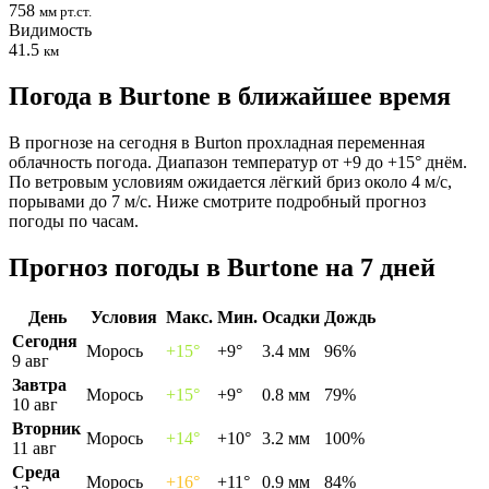
758
мм рт.ст.
Видимость
41.5
км
Погода в Burtonе в ближайшее время
В прогнозе на сегодня в Burton прохладная переменная
облачность погода. Диапазон температур от +9 до +15° днём.
По ветровым условиям ожидается лёгкий бриз около 4 м/с,
порывами до 7 м/с. Ниже смотрите подробный прогноз
погоды по часам.
Прогноз погоды в Burtonе на 7 дней
День
Условия
Макс.
Мин.
Осадки
Дождь
Сегодня
Морось
+15°
+9°
3.4 мм
96%
9 авг
Завтра
Морось
+15°
+9°
0.8 мм
79%
10 авг
Вторник
Морось
+14°
+10°
3.2 мм
100%
11 авг
Среда
Морось
+16°
+11°
0.9 мм
84%