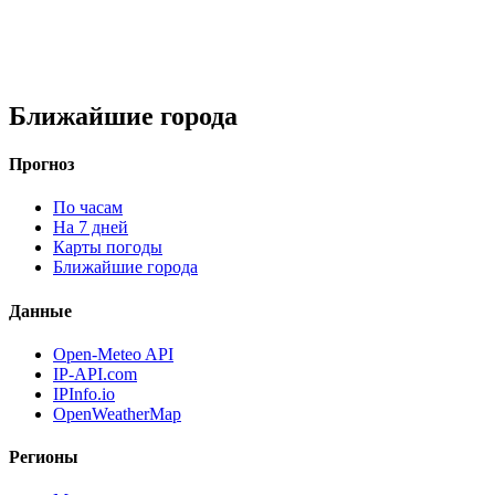
Ближайшие города
Прогноз
По часам
На 7 дней
Карты погоды
Ближайшие города
Данные
Open-Meteo API
IP-API.com
IPInfo.io
OpenWeatherMap
Регионы