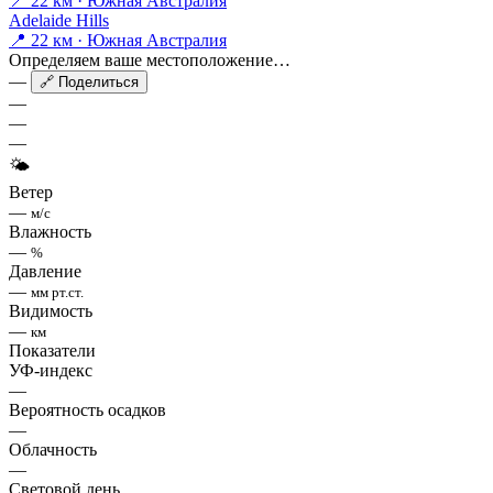
📍 22 км · Южная Австралия
Adelaide Hills
📍 22 км · Южная Австралия
Определяем ваше местоположение…
—
🔗 Поделиться
—
—
—
🌤
Ветер
—
м/с
Влажность
—
%
Давление
—
мм рт.ст.
Видимость
—
км
Показатели
УФ-индекс
—
Вероятность осадков
—
Облачность
—
Световой день