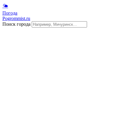
🌤
Погода
Pogrommist.ru
Поиск города