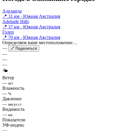
Аделаида
📍 31 км · Южная Австралия
Adelaide Hills
📍 37 км · Южная Австралия
Голер
📍 70 км · Южная Австралия
Определяем ваше местоположение…
—
🔗 Поделиться
—
—
—
🌤
Ветер
—
м/с
Влажность
—
%
Давление
—
мм рт.ст.
Видимость
—
км
Показатели
УФ-индекс
—