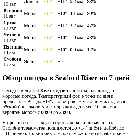
Ливень
+14°
+11°
5.2 мм
83%
10 авг
Вторник
Морось
+14°
+10°
4.1 мм
80%
11 авг
Среда
Морось
+14°
+11°
2.2 мм
47%
12 авг
Четверг
Морось
+14°
+10°
1.9 мм
43%
13 авг
Пятница
Морось
+15°
+10°
0.9 мм
12%
14 авг
Суббота
Ясно
+15°
+9°
—
—
15 авг
Обзор погоды в Seaford Riseе на 7 дней
Сегодня в Seaford Rise ожидается прохладная погода с
моросью погода. Температурный фон в течение дня в
пределах от +11 до +14°. По ветровым условиям ожидается
лёгкий бриз около 5 м/с, порывами до 8 м/с. 10 августа
вероятен морось с 00:00 до 23:00.
В прогнозе на 11 августа прохладная ливневая погода.
Столбик термометра поднимется до +14° днём и дойдёт до
+11° ночью. По ветровым условиям ожидается слабый ветер