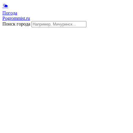
🌤
Погода
Pogrommist.ru
Поиск города