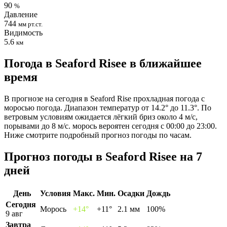
90
%
Давление
744
мм рт.ст.
Видимость
5.6
км
Погода в Seaford Riseе в ближайшее
время
В прогнозе на сегодня в Seaford Rise прохладная погода с
моросью погода. Диапазон температур от 14.2° до 11.3°. По
ветровым условиям ожидается лёгкий бриз около 4 м/с,
порывами до 8 м/с. морось вероятен сегодня с 00:00 до 23:00.
Ниже смотрите подробный прогноз погоды по часам.
Прогноз погоды в Seaford Riseе на 7
дней
День
Условия
Макс.
Мин.
Осадки
Дождь
Сегодня
Морось
+14°
+11°
2.1 мм
100%
9 авг
Завтра