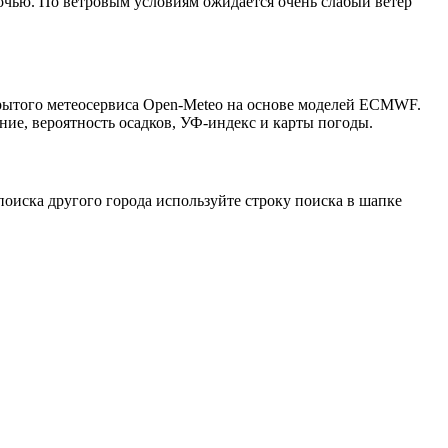
ночью. По ветровым условиям ожидается очень слабый ветер
крытого метеосервиса Open-Meteo на основе моделей ECMWF.
ние, вероятность осадков, УФ-индекс и карты погоды.
оиска другого города используйте строку поиска в шапке