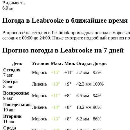
Видимость
6.9
км
Погода в Leabrookе в ближайшее время
В прогнозе на сегодня в Leabrook прохладная погода с моросью
сегодня с 00:00 до 24:00. Ниже смотрите подробный прогноз по
Прогноз погоды в Leabrookе на 7 дней
День
Условия
Макс.
Мин.
Осадки
Дождь
Сегодня
Морось
+15°
+11°
2.7 мм
92%
7 авг
Завтра
Ливень
+13°
+9°
42.3 мм
100%
8 авг
Воскресенье
Морось
+11°
+8°
6.5 мм
94%
9 авг
Понедельник
Ливень
+14°
+8°
13.2 мм
90%
10 авг
Вторник
Морось
+13°
+8°
6.2 мм
86%
11 авг
Среда