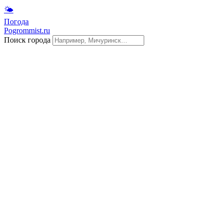
🌤
Погода
Pogrommist.ru
Поиск города