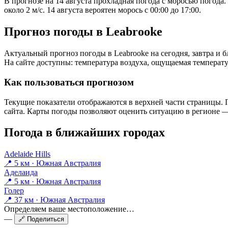
В прогнозе на 14 августа прохладная погода с моросью погода
около 2 м/с. 14 августа вероятен морось с 00:00 до 17:00.
Прогноз погоды в Leabrookе
Актуальный прогноз погоды в Leabrookе на сегодня, завтра и
На сайте доступны: температура воздуха, ощущаемая температур
Как пользоваться прогнозом
Текущие показатели отображаются в верхней части страницы. П
сайта. Карты погоды позволяют оценить ситуацию в регионе — 
Погода в ближайших городах
Adelaide Hills
📍 5 км · Южная Австралия
Аделаида
📍 5 км · Южная Австралия
Голер
📍 37 км · Южная Австралия
Определяем ваше местоположение…
—
🔗 Поделиться