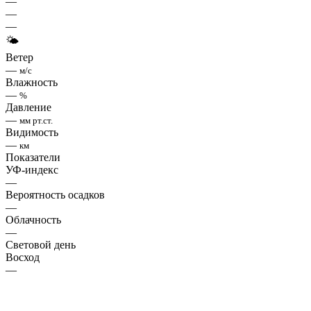
—
—
—
🌤
Ветер
—
м/с
Влажность
—
%
Давление
—
мм рт.ст.
Видимость
—
км
Показатели
УФ-индекс
—
Вероятность осадков
—
Облачность
—
Световой день
Восход
—