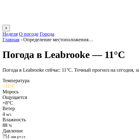
×
Неделя
О погоде
Города
Главная
›
Определение местоположения…
Погода в Leabrookе — 11°C
Погода в Leabrookе сейчас: 11°C. Точный прогноз на сегодня, за
Температура
+11°C
Морось
Ощущается
+8°C
Ветер
4
м/с
Влажность
88
%
Давление
751
мм рт.ст.