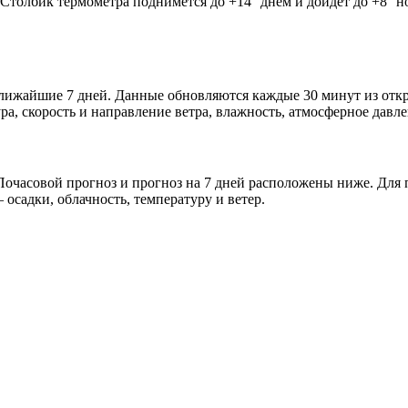
. Столбик термометра поднимется до +14° днём и дойдёт до +8° 
 ближайшие 7 дней. Данные обновляются каждые 30 минут из от
а, скорость и направление ветра, влажность, атмосферное давле
очасовой прогноз и прогноз на 7 дней расположены ниже. Для п
осадки, облачность, температуру и ветер.