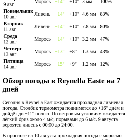
Морось
+14°
+10°
3 мм
100%
9 авг
Понедельник
Ливень
+14°
+10°
4.6 мм
83%
10 авг
Вторник
Ливень
+14°
+10°
7.8 мм
80%
11 авг
Среда
Морось
+14°
+10°
3.2 мм
47%
12 авг
Четверг
Морось
+13°
+8°
1.3 мм
43%
13 авг
Пятница
Морось
+15°
+9°
1.2 мм
12%
14 авг
Обзор погоды в Reynella Eastе на 7
дней
Сегодня в Reynella East ожидается прохладная ливневая
погода. Столбик термометра поднимется до +16° днём и
дойдёт до +11° ночью. По ветровым условиям ожидается
лёгкий бриз около 4 м/с, порывами до 6 м/с. 9 августа
вероятен ливень с 00:00 до 24:00.
В прогнозе на 10 августа прохладная погода с моросью