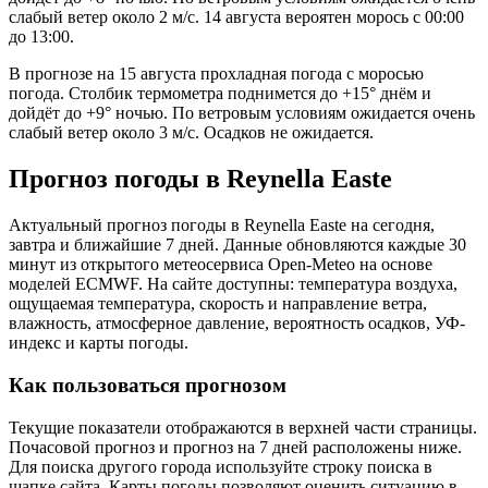
слабый ветер около 2 м/с. 14 августа вероятен морось с 00:00
до 13:00.
В прогнозе на 15 августа прохладная погода с моросью
погода. Столбик термометра поднимется до +15° днём и
дойдёт до +9° ночью. По ветровым условиям ожидается очень
слабый ветер около 3 м/с. Осадков не ожидается.
Прогноз погоды в Reynella Eastе
Актуальный прогноз погоды в Reynella Eastе на сегодня,
завтра и ближайшие 7 дней. Данные обновляются каждые 30
минут из открытого метеосервиса Open-Meteo на основе
моделей ECMWF. На сайте доступны: температура воздуха,
ощущаемая температура, скорость и направление ветра,
влажность, атмосферное давление, вероятность осадков, УФ-
индекс и карты погоды.
Как пользоваться прогнозом
Текущие показатели отображаются в верхней части страницы.
Почасовой прогноз и прогноз на 7 дней расположены ниже.
Для поиска другого города используйте строку поиска в
шапке сайта. Карты погоды позволяют оценить ситуацию в