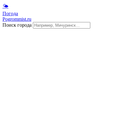
🌤
Погода
Pogrommist.ru
Поиск города