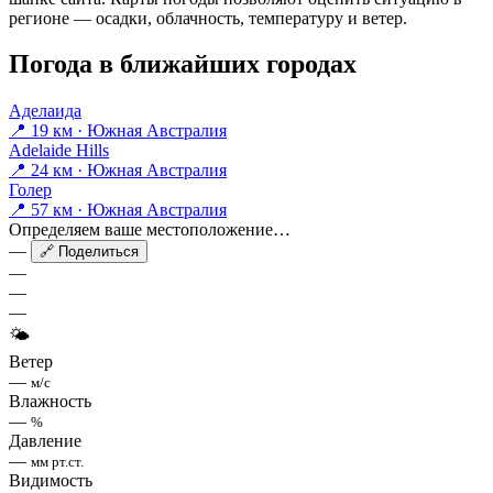
регионе — осадки, облачность, температуру и ветер.
Погода в ближайших городах
Аделаида
📍 19 км · Южная Австралия
Adelaide Hills
📍 24 км · Южная Австралия
Голер
📍 57 км · Южная Австралия
Определяем ваше местоположение…
—
🔗 Поделиться
—
—
—
🌤
Ветер
—
м/с
Влажность
—
%
Давление
—
мм рт.ст.
Видимость