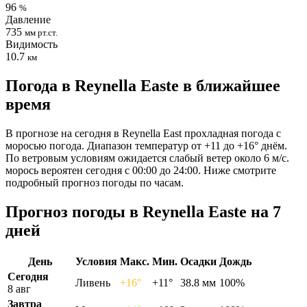
96
%
Давление
735
мм рт.ст.
Видимость
10.7
км
Погода в Reynella Eastе в ближайшее
время
В прогнозе на сегодня в Reynella East прохладная погода с
моросью погода. Диапазон температур от +11 до +16° днём.
По ветровым условиям ожидается слабый ветер около 6 м/с.
морось вероятен сегодня с 00:00 до 24:00. Ниже смотрите
подробный прогноз погоды по часам.
Прогноз погоды в Reynella Eastе на 7
дней
День
Условия
Макс.
Мин.
Осадки
Дождь
Сегодня
Ливень
+16°
+11°
38.8 мм
100%
8 авг
Завтра