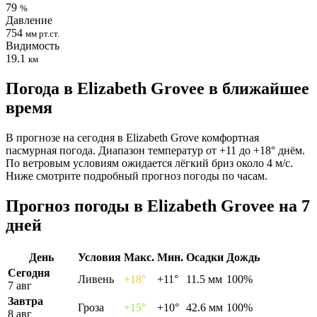
79
%
Давление
754
мм рт.ст.
Видимость
19.1
км
Погода в Elizabeth Groveе в ближайшее
время
В прогнозе на сегодня в Elizabeth Grove комфортная
пасмурная погода. Диапазон температур от +11 до +18° днём.
По ветровым условиям ожидается лёгкий бриз около 4 м/с.
Ниже смотрите подробный прогноз погоды по часам.
Прогноз погоды в Elizabeth Groveе на 7
дней
День
Условия
Макс.
Мин.
Осадки
Дождь
Сегодня
Ливень
+18°
+11°
11.5 мм
100%
7 авг
Завтра
Гроза
+15°
+10°
42.6 мм
100%
8 авг