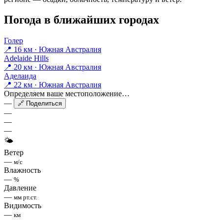
Погода в ближайших городах
Голер
📍 16 км · Южная Австралия
Adelaide Hills
📍 20 км · Южная Австралия
Аделаида
📍 22 км · Южная Австралия
Определяем ваше местоположение…
—
🔗 Поделиться
—
—
—
🌤
Ветер
—
м/с
Влажность
—
%
Давление
—
мм рт.ст.
Видимость
—
км