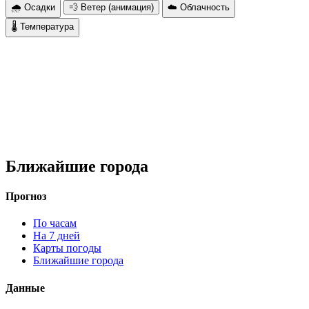
🌧 Осадки
💨 Ветер (анимация)
☁️ Облачность
🌡 Температура
Ближайшие города
Прогноз
По часам
На 7 дней
Карты погоды
Ближайшие города
Данные