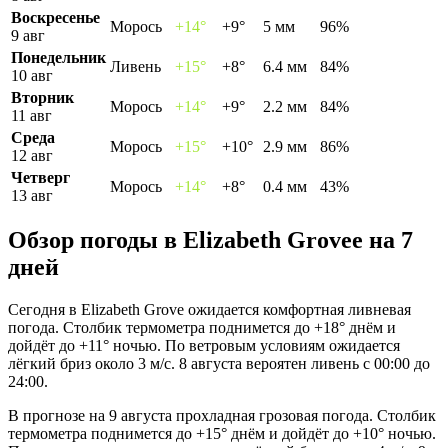
Воскресенье
Морось
+14°
+9°
5 мм
96%
9 авг
Понедельник
Ливень
+15°
+8°
6.4 мм
84%
10 авг
Вторник
Морось
+14°
+9°
2.2 мм
84%
11 авг
Среда
Морось
+15°
+10°
2.9 мм
86%
12 авг
Четверг
Морось
+14°
+8°
0.4 мм
43%
13 авг
Обзор погоды в Elizabeth Groveе на 7
дней
Сегодня в Elizabeth Grove ожидается комфортная ливневая
погода. Столбик термометра поднимется до +18° днём и
дойдёт до +11° ночью. По ветровым условиям ожидается
лёгкий бриз около 3 м/с. 8 августа вероятен ливень с 00:00 до
24:00.
В прогнозе на 9 августа прохладная грозовая погода. Столбик
термометра поднимется до +15° днём и дойдёт до +10° ночью.