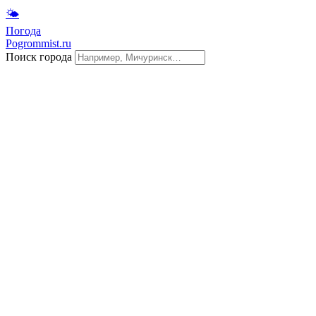
🌤
Погода
Pogrommist.ru
Поиск города