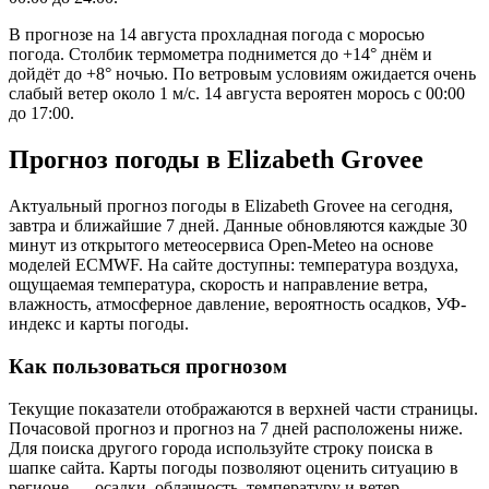
В прогнозе на 14 августа прохладная погода с моросью
погода. Столбик термометра поднимется до +14° днём и
дойдёт до +8° ночью. По ветровым условиям ожидается очень
слабый ветер около 1 м/с. 14 августа вероятен морось с 00:00
до 17:00.
Прогноз погоды в Elizabeth Groveе
Актуальный прогноз погоды в Elizabeth Groveе на сегодня,
завтра и ближайшие 7 дней. Данные обновляются каждые 30
минут из открытого метеосервиса Open-Meteo на основе
моделей ECMWF. На сайте доступны: температура воздуха,
ощущаемая температура, скорость и направление ветра,
влажность, атмосферное давление, вероятность осадков, УФ-
индекс и карты погоды.
Как пользоваться прогнозом
Текущие показатели отображаются в верхней части страницы.
Почасовой прогноз и прогноз на 7 дней расположены ниже.
Для поиска другого города используйте строку поиска в
шапке сайта. Карты погоды позволяют оценить ситуацию в
регионе — осадки, облачность, температуру и ветер.