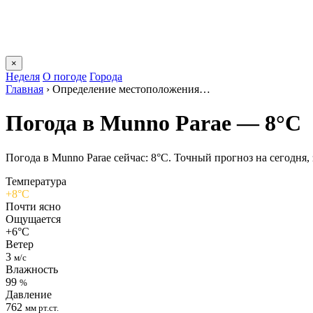
×
Неделя
О погоде
Города
Главная
›
Определение местоположения…
Погода в Munno Paraе — 8°C
Погода в Munno Paraе сейчас: 8°C. Точный прогноз на сегодня, 
Температура
+8°C
Почти ясно
Ощущается
+6°C
Ветер
3
м/с
Влажность
99
%
Давление
762
мм рт.ст.