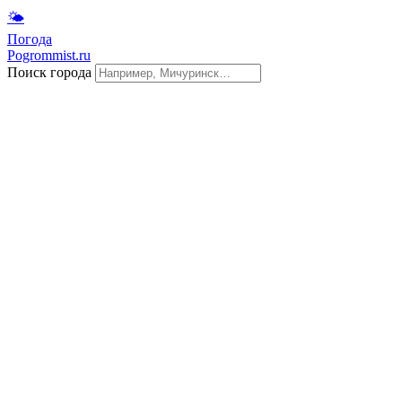
🌤
Погода
Pogrommist.ru
Поиск города