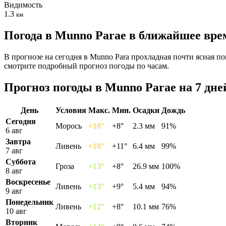
Видимость
1.3
км
Погода в Munno Paraе в ближайшее вре
В прогнозе на сегодня в Munno Para прохладная почти ясная по
смотрите подробный прогноз погоды по часам.
Прогноз погоды в Munno Paraе на 7 дне
День
Условия
Макс.
Мин.
Осадки
Дождь
Сегодня
Морось
+18°
+8°
2.3 мм
91%
6 авг
Завтра
Ливень
+18°
+11°
6.4 мм
99%
7 авг
Суббота
Гроза
+13°
+8°
26.9 мм
100%
8 авг
Воскресенье
Ливень
+13°
+9°
5.4 мм
94%
9 авг
Понедельник
Ливень
+12°
+8°
10.1 мм
76%
10 авг
Вторник