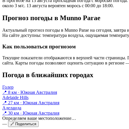
В прогнозе на 13 августа прохладная погода с моросью погода
около 3 м/с. 13 августа вероятен морось с 00:00 до 18:00.
Прогноз погоды в Munno Paraе
Актуальный прогноз погоды в Munno Paraе на сегодня, завтра
На сайте доступны: температура воздуха, ощущаемая температур
Как пользоваться прогнозом
Текущие показатели отображаются в верхней части страницы. П
сайта. Карты погоды позволяют оценить ситуацию в регионе — 
Погода в ближайших городах
Голер
📍 8 км · Южная Австралия
Adelaide Hills
📍 27 км · Южная Австралия
Аделаида
📍 30 км · Южная Австралия
Определяем ваше местоположение…
—
🔗 Поделиться