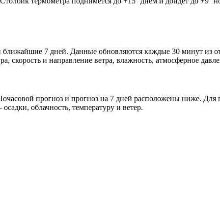
. Столбик термометра поднимется до +15° днём и дойдёт до +9° 
 и ближайшие 7 дней. Данные обновляются каждые 30 минут из 
а, скорость и направление ветра, влажность, атмосферное давле
очасовой прогноз и прогноз на 7 дней расположены ниже. Для п
осадки, облачность, температуру и ветер.