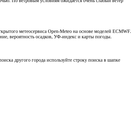
ночью. По ветровым условиям ожидается очень слабый ветер
открытого метеосервиса Open-Meteo на основе моделей ECMWF.
ние, вероятность осадков, УФ-индекс и карты погоды.
оиска другого города используйте строку поиска в шапке