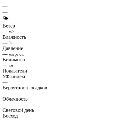
—
—
—
🌤
Ветер
—
м/с
Влажность
—
%
Давление
—
мм рт.ст.
Видимость
—
км
Показатели
УФ-индекс
—
Вероятность осадков
—
Облачность
—
Световой день
Восход
—