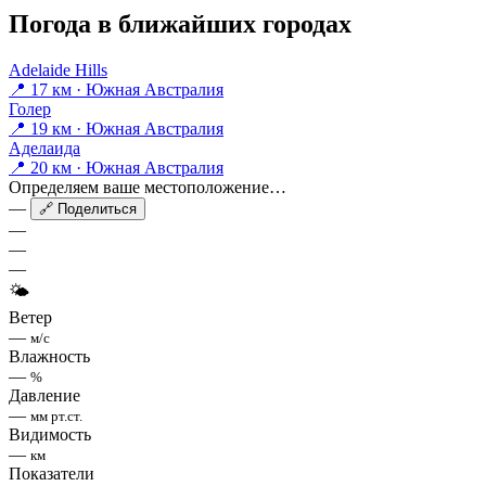
Погода в ближайших городах
Adelaide Hills
📍 17 км · Южная Австралия
Голер
📍 19 км · Южная Австралия
Аделаида
📍 20 км · Южная Австралия
Определяем ваше местоположение…
—
🔗 Поделиться
—
—
—
🌤
Ветер
—
м/с
Влажность
—
%
Давление
—
мм рт.ст.
Видимость
—
км
Показатели