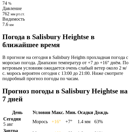
74
%
Давление
762
мм рт.ст.
Видимость
7.6
км
Погода в Salisbury Heightsе в
ближайшее время
В прогнозе на сегодня в Salisbury Heights прохладная погода с
моросью погода. Диапазон температур от +7 до +16° днём. По
ветровым условиям ожидается очень слабый ветер около 2 м/
с. морось вероятен сегодня с 13:00 до 21:00. Ниже смотрите
подробный прогноз погоды по часам.
Прогноз погоды в Salisbury Heightsе на
7 дней
День
Условия
Макс.
Мин.
Осадки
Дождь
Сегодня
Морось
+16°
+7°
1.4 мм
63%
5 авг
Завтра