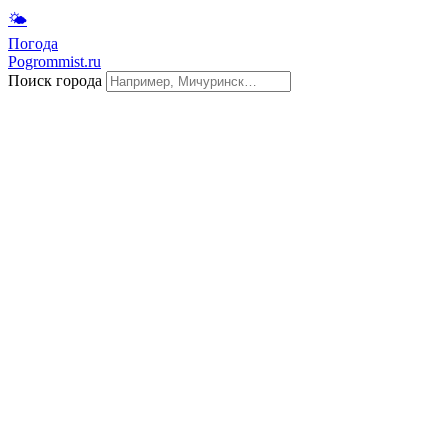
🌤
Погода
Pogrommist.ru
Поиск города