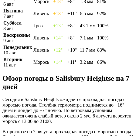
Морось
+18°
+8°
1.8 мм
81%
6 авг
Пятница
Ливень
+18°
+11°
6.5 мм
92%
7 авг
Суббота
Гроза
+13°
+8°
43.1 мм
100%
8 авг
Воскресенье
Ливень
+14°
+8°
7.1 мм
100%
9 авг
Понедельник
Ливень
+12°
+10°
11.7 мм
83%
10 авг
Вторник
Морось
+14°
+11°
3.2 мм
86%
11 авг
Обзор погоды в Salisbury Heightsе на 7
дней
Сегодня в Salisbury Heights ожидается прохладная погода с
моросью погода. Столбик термометра поднимется до +16°
днём и дойдёт до +7° ночью. По ветровым условиям
ожидается очень слабый ветер около 2 м/с. 6 августа вероятен
морось с 13:00 до 21:00.
В прогнозе на 7 августа прохладная погода с моросью погода.