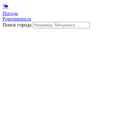
🌤
Погода
Pogrommist.ru
Поиск города