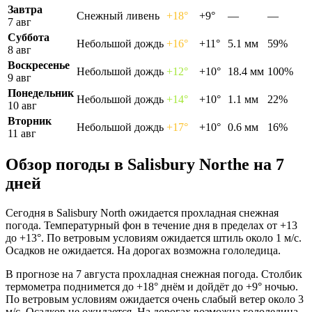
Завтра
Снежный ливень
+18°
+9°
—
—
7 авг
Суббота
Небольшой дождь
+16°
+11°
5.1 мм
59%
8 авг
Воскресенье
Небольшой дождь
+12°
+10°
18.4 мм
100%
9 авг
Понедельник
Небольшой дождь
+14°
+10°
1.1 мм
22%
10 авг
Вторник
Небольшой дождь
+17°
+10°
0.6 мм
16%
11 авг
Обзор погоды в Salisbury Northе на 7
дней
Сегодня в Salisbury North ожидается прохладная снежная
погода. Температурный фон в течение дня в пределах от +13
до +13°. По ветровым условиям ожидается штиль около 1 м/с.
Осадков не ожидается. На дорогах возможна гололедица.
В прогнозе на 7 августа прохладная снежная погода. Столбик
термометра поднимется до +18° днём и дойдёт до +9° ночью.
По ветровым условиям ожидается очень слабый ветер около 3
м/с. Осадков не ожидается. На дорогах возможна гололедица.