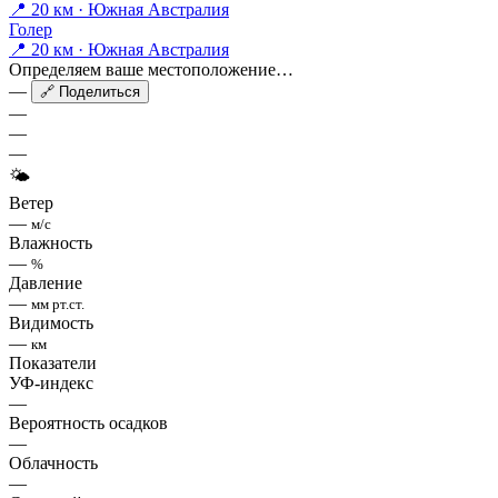
📍 20 км · Южная Австралия
Голер
📍 20 км · Южная Австралия
Определяем ваше местоположение…
—
🔗 Поделиться
—
—
—
🌤
Ветер
—
м/с
Влажность
—
%
Давление
—
мм рт.ст.
Видимость
—
км
Показатели
УФ-индекс
—
Вероятность осадков
—
Облачность
—