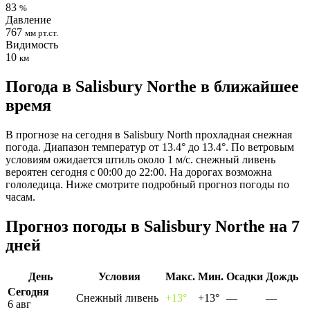
83
%
Давление
767
мм рт.ст.
Видимость
10
км
Погода в Salisbury Northе в ближайшее
время
В прогнозе на сегодня в Salisbury North прохладная снежная
погода. Диапазон температур от 13.4° до 13.4°. По ветровым
условиям ожидается штиль около 1 м/с. снежный ливень
вероятен сегодня с 00:00 до 22:00. На дорогах возможна
гололедица. Ниже смотрите подробный прогноз погоды по
часам.
Прогноз погоды в Salisbury Northе на 7
дней
День
Условия
Макс.
Мин.
Осадки
Дождь
Сегодня
Снежный ливень
+13°
+13°
—
—
6 авг