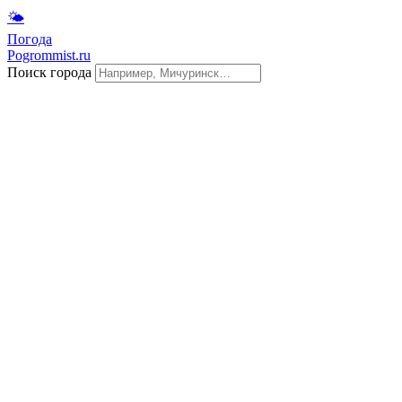
🌤
Погода
Pogrommist.ru
Поиск города