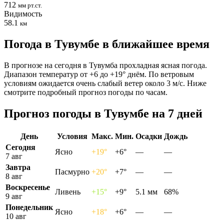
712
мм рт.ст.
Видимость
58.1
км
Погода в Тувумбе в ближайшее время
В прогнозе на сегодня в Тувумба прохладная ясная погода.
Диапазон температур от +6 до +19° днём. По ветровым
условиям ожидается очень слабый ветер около 3 м/с. Ниже
смотрите подробный прогноз погоды по часам.
Прогноз погоды в Тувумбе на 7 дней
День
Условия
Макс.
Мин.
Осадки
Дождь
Сегодня
Ясно
+19°
+6°
—
—
7 авг
Завтра
Пасмурно
+20°
+7°
—
—
8 авг
Воскресенье
Ливень
+15°
+9°
5.1 мм
68%
9 авг
Понедельник
Ясно
+18°
+6°
—
—
10 авг