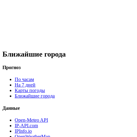
Ближайшие города
Прогноз
По часам
На 7 дней
Карты погоды
Ближайшие города
Данные
Open-Meteo API
IP-API.com
IPInfo.io
OpenWeatherMap