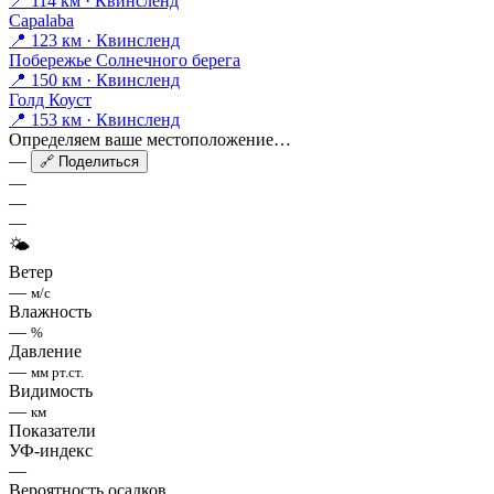
📍 114 км · Квинсленд
Capalaba
📍 123 км · Квинсленд
Побережье Солнечного берега
📍 150 км · Квинсленд
Голд Коуст
📍 153 км · Квинсленд
Определяем ваше местоположение…
—
🔗 Поделиться
—
—
—
🌤
Ветер
—
м/с
Влажность
—
%
Давление
—
мм рт.ст.
Видимость
—
км
Показатели
УФ-индекс
—
Вероятность осадков