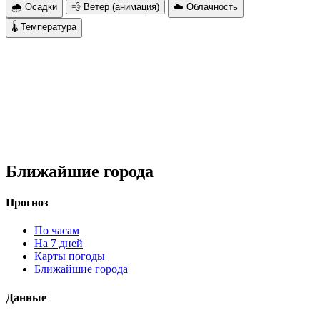
🌧 Осадки
💨 Ветер (анимация)
☁️ Облачность
🌡 Температура
Ближайшие города
Прогноз
По часам
На 7 дней
Карты погоды
Ближайшие города
Данные