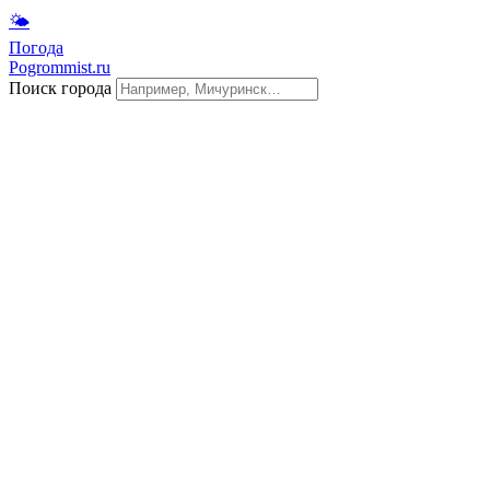
🌤
Погода
Pogrommist.ru
Поиск города