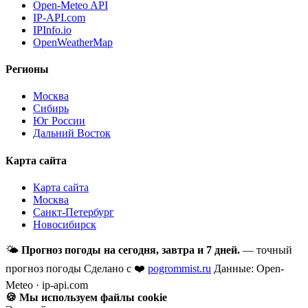
Open-Meteo API
IP-API.com
IPInfo.io
OpenWeatherMap
Регионы
Москва
Сибирь
Юг России
Дальний Восток
Карта сайта
Карта сайта
Москва
Санкт-Петербург
Новосибирск
🌤
Прогноз погоды на сегодня, завтра и 7 дней.
— точный
прогноз погоды
Сделано с ❤️
pogrommist.ru
Данные: Open-
Meteo · ip-api.com
🍪 Мы используем файлы cookie