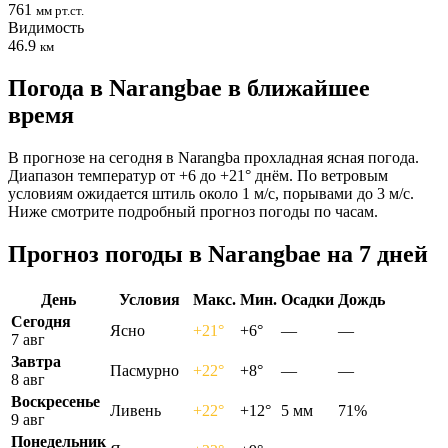
761
мм рт.ст.
Видимость
46.9
км
Погода в Narangbaе в ближайшее
время
В прогнозе на сегодня в Narangba прохладная ясная погода.
Диапазон температур от +6 до +21° днём. По ветровым
условиям ожидается штиль около 1 м/с, порывами до 3 м/с.
Ниже смотрите подробный прогноз погоды по часам.
Прогноз погоды в Narangbaе на 7 дней
День
Условия
Макс.
Мин.
Осадки
Дождь
Сегодня
Ясно
+21°
+6°
—
—
7 авг
Завтра
Пасмурно
+22°
+8°
—
—
8 авг
Воскресенье
Ливень
+22°
+12°
5 мм
71%
9 авг
Понедельник