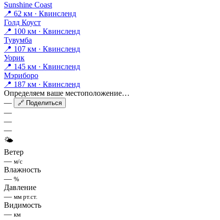
Sunshine Coast
📍 62 км · Квинсленд
Голд Коуст
📍 100 км · Квинсленд
Тувумба
📍 107 км · Квинсленд
Уорик
📍 145 км · Квинсленд
Мэриборо
📍 187 км · Квинсленд
Определяем ваше местоположение…
—
🔗 Поделиться
—
—
—
🌤
Ветер
—
м/с
Влажность
—
%
Давление
—
мм рт.ст.
Видимость
—
км