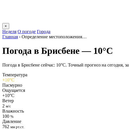
×
Неделя
О погоде
Города
Главная
›
Определение местоположения…
Погода в Брисбене — 10°C
Погода в Брисбене сейчас: 10°C. Точный прогноз на сегодня, за
Температура
+10°C
Пасмурно
Ощущается
+10°C
Ветер
2
м/с
Влажность
100
%
Давление
762
мм рт.ст.