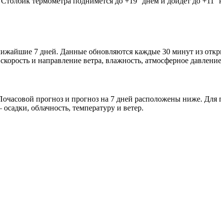
. Столбик термометра поднимется до +19° днём и дойдёт до +11°
 ближайшие 7 дней. Данные обновляются каждые 30 минут из отк
скорость и направление ветра, влажность, атмосферное давление
очасовой прогноз и прогноз на 7 дней расположены ниже. Для п
осадки, облачность, температуру и ветер.