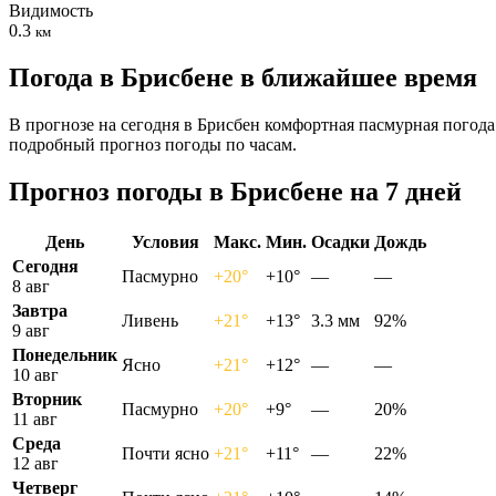
Видимость
0.3
км
Погода в Брисбене в ближайшее время
В прогнозе на сегодня в Брисбен комфортная пасмурная погода
подробный прогноз погоды по часам.
Прогноз погоды в Брисбене на 7 дней
День
Условия
Макс.
Мин.
Осадки
Дождь
Сегодня
Пасмурно
+20°
+10°
—
—
8 авг
Завтра
Ливень
+21°
+13°
3.3 мм
92%
9 авг
Понедельник
Ясно
+21°
+12°
—
—
10 авг
Вторник
Пасмурно
+20°
+9°
—
20%
11 авг
Среда
Почти ясно
+21°
+11°
—
22%
12 авг
Четверг