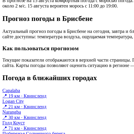
В прогнозе на 15 августа комфортная погода с моросью погода
около 2 м/с. 15 августа вероятен морось с 11:00 до 19:00.
Прогноз погоды в Брисбене
Актуальный прогноз погоды в Брисбене на сегодня, завтра и
сайте доступны: температура воздуха, ощущаемая температура, 
Как пользоваться прогнозом
Текущие показатели отображаются в верхней части страницы. П
сайта. Карты погоды позволяют оценить ситуацию в регионе — 
Погода в ближайших городах
Capalaba
📍 19 км · Квинсленд
Logan City
📍 21 км · Квинсленд
Narangba
📍 30 км · Квинсленд
Голд Коуст
📍 71 км · Квинсленд
Побережье Солнечного берега