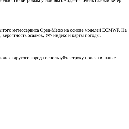
 ночью. По ветровым условиям ожидается очень слабый ветер
рытого метеосервиса Open-Meteo на основе моделей ECMWF. На
, вероятность осадков, УФ-индекс и карты погоды.
оиска другого города используйте строку поиска в шапке