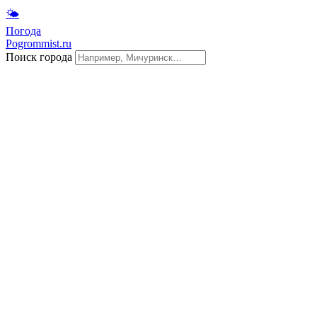
🌤
Погода
Pogrommist.ru
Поиск города