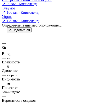
📍 90 км · Квинсленд
Тувумба
📍 106 км · Квинсленд
Уорик
📍 129 км · Квинсленд
Определяем ваше местоположение…
—
🔗 Поделиться
—
—
—
🌤
Ветер
—
м/с
Влажность
—
%
Давление
—
мм рт.ст.
Видимость
—
км
Показатели
УФ-индекс
—
Вероятность осадков
—