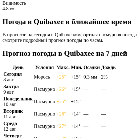
Видимость
4.8
км
Погода в Quibaxeе в ближайшее время
В прогнозе на сегодня в Quibaxe комфортная пасмурная погода
смотрите подробный прогноз погоды по часам.
Прогноз погоды в Quibaxeе на 7 дней
День
Условия
Макс.
Мин.
Осадки
Дождь
Сегодня
Морось
+25°
+15°
0.3 мм
2%
8 авг
Завтра
Пасмурно
+26°
+15°
—
—
9 авг
Понедельник
Пасмурно
+25°
+15°
—
—
10 авг
Вторник
Пасмурно
+26°
+14°
—
—
11 авг
Среда
Пасмурно
+27°
+14°
—
—
12 авг
Четверг