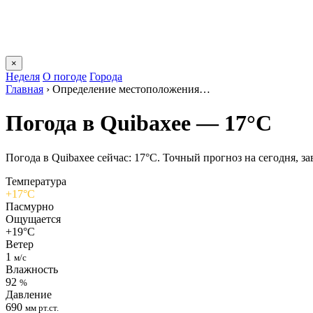
×
Неделя
О погоде
Города
Главная
›
Определение местоположения…
Погода в Quibaxeе — 17°C
Погода в Quibaxeе сейчас: 17°C. Точный прогноз на сегодня, зав
Температура
+17°C
Пасмурно
Ощущается
+19°C
Ветер
1
м/с
Влажность
92
%
Давление
690
мм рт.ст.