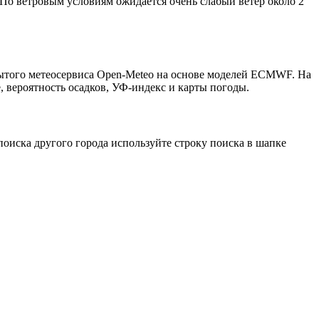
 По ветровым условиям ожидается очень слабый ветер около 2
рытого метеосервиса Open-Meteo на основе моделей ECMWF. На
, вероятность осадков, УФ-индекс и карты погоды.
оиска другого города используйте строку поиска в шапке