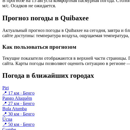
В прогнозе на 15 августа комфортная пасмурная погода. Столб
м/с. Осадков не ожидается.
Прогноз погоды в Quibaxeе
Актуальный прогноз погоды в Quibaxeе на сегодня, завтра и 
сайте доступны: температура воздуха, ощущаемая температура, 
Как пользоваться прогнозом
Текущие показатели отображаются в верхней части страницы. П
сайта. Карты погоды позволяют оценить ситуацию в регионе — 
Погода в ближайших городах
Piri
📍 17 км · Бенго
Pango Aluquém
📍 27 км · Бенго
Bula Atumba
📍 30 км · Бенго
Úcua
📍 50 км · Бенго
Gombe