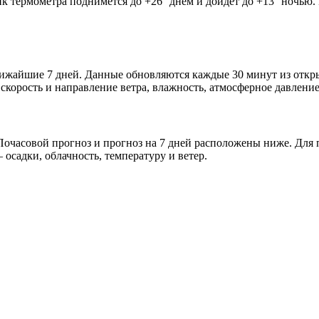
ик термометра поднимется до +26° днём и дойдёт до +13° ночью.
ближайшие 7 дней. Данные обновляются каждые 30 минут из отк
скорость и направление ветра, влажность, атмосферное давление
очасовой прогноз и прогноз на 7 дней расположены ниже. Для п
осадки, облачность, температуру и ветер.