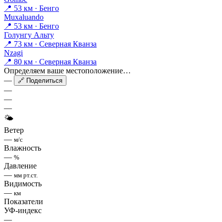
📍 53 км · Бенго
Muxaluando
📍 53 км · Бенго
Голунгу Альту
📍 73 км · Северная Кванза
Nzagi
📍 80 км · Северная Кванза
Определяем ваше местоположение…
—
🔗 Поделиться
—
—
—
🌤
Ветер
—
м/с
Влажность
—
%
Давление
—
мм рт.ст.
Видимость
—
км
Показатели
УФ-индекс
—