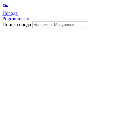
🌤
Погода
Pogrommist.ru
Поиск города