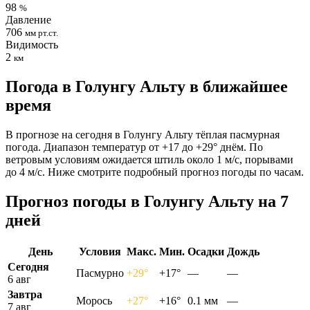
98
%
Давление
706
мм рт.ст.
Видимость
2
км
Погода в Голунгу Альту в ближайшее
время
В прогнозе на сегодня в Голунгу Альту тёплая пасмурная
погода. Диапазон температур от +17 до +29° днём. По
ветровым условиям ожидается штиль около 1 м/с, порывами
до 4 м/с. Ниже смотрите подробный прогноз погоды по часам.
Прогноз погоды в Голунгу Альту на 7
дней
День
Условия
Макс.
Мин.
Осадки
Дождь
Сегодня
Пасмурно
+29°
+17°
—
—
6 авг
Завтра
Морось
+27°
+16°
0.1 мм
—
7 авг