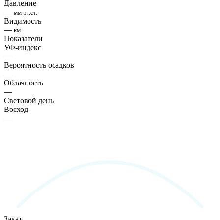
Давление
—
мм рт.ст.
Видимость
—
км
Показатели
УФ-индекс
—
Вероятность осадков
—
Облачность
—
Световой день
Восход
—
Закат