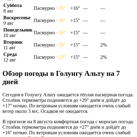
Суббота
Пасмурно
+25°
+16°
—
—
8 авг
Воскресенье
Пасмурно
+26°
+15°
—
—
9 авг
Понедельник
Пасмурно
+26°
+15°
—
—
10 авг
Вторник
Пасмурно
+29°
+15°
—
2%
11 авг
Среда
Пасмурно
+25°
+15°
—
2%
12 авг
Обзор погоды в Голунгу Альту на 7
дней
Сегодня в Голунгу Альту ожидается тёплая пасмурная погода.
Столбик термометра поднимется до +29° днём и дойдёт до
+17° ночью. По ветровым условиям ожидается очень слабый
ветер около 3 м/с. Осадков не ожидается.
В прогнозе на 8 августа комфортная погода с моросью погода.
Столбик термометра поднимется до +27° днём и дойдёт до
+16° ночью. По ветровым условиям ожидается очень слабый