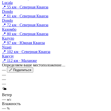
Lucala
📍 55 км · Северная Кванза
Dondo
📍 61 км · Северная Кванза
Dondo
📍 72 км · Северная Кванза
Казомбо
📍 80 км · Северная Кванза
Калуло
📍 97 км · Южная Кванза
Nzagi
📍 102 км · Северная Кванза
Какузу
📍 112 км · Маланже
Определяем ваше местоположение…
—
🔗 Поделиться
—
—
—
🌤
Ветер
—
м/с
Влажность
—
%