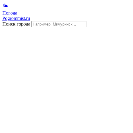
🌤
Погода
Pogrommist.ru
Поиск города