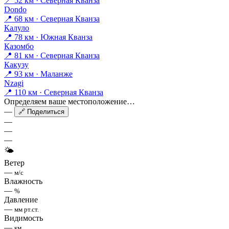
📍 52 км · Северная Кванза
Dondo
📍 68 км · Северная Кванза
Калуло
📍 78 км · Южная Кванза
Казомбо
📍 81 км · Северная Кванза
Какузу
📍 93 км · Маланже
Nzagi
📍 110 км · Северная Кванза
Определяем ваше местоположение…
—
🔗 Поделиться
—
—
—
🌤
Ветер
—
м/с
Влажность
—
%
Давление
—
мм рт.ст.
Видимость
—
км