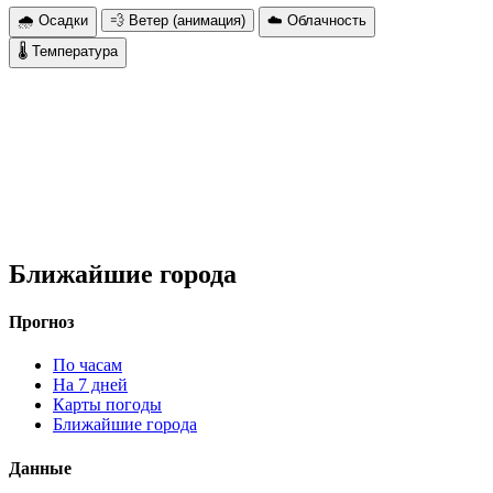
🌧 Осадки
💨 Ветер (анимация)
☁️ Облачность
🌡 Температура
Ближайшие города
Прогноз
По часам
На 7 дней
Карты погоды
Ближайшие города
Данные