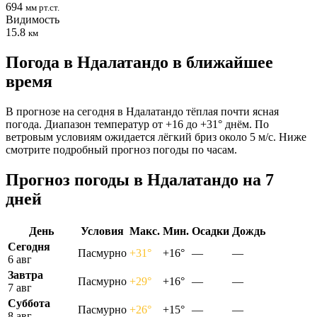
694
мм рт.ст.
Видимость
15.8
км
Погода в Ндалатандо в ближайшее
время
В прогнозе на сегодня в Ндалатандо тёплая почти ясная
погода. Диапазон температур от +16 до +31° днём. По
ветровым условиям ожидается лёгкий бриз около 5 м/с. Ниже
смотрите подробный прогноз погоды по часам.
Прогноз погоды в Ндалатандо на 7
дней
День
Условия
Макс.
Мин.
Осадки
Дождь
Сегодня
Пасмурно
+31°
+16°
—
—
6 авг
Завтра
Пасмурно
+29°
+16°
—
—
7 авг
Суббота
Пасмурно
+26°
+15°
—
—
8 авг