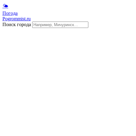
🌤
Погода
Pogrommist.ru
Поиск города