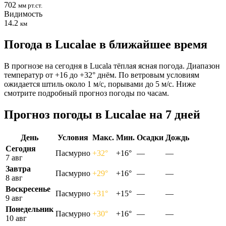
702
мм рт.ст.
Видимость
14.2
км
Погода в Lucalaе в ближайшее время
В прогнозе на сегодня в Lucala тёплая ясная погода. Диапазон
температур от +16 до +32° днём. По ветровым условиям
ожидается штиль около 1 м/с, порывами до 5 м/с. Ниже
смотрите подробный прогноз погоды по часам.
Прогноз погоды в Lucalaе на 7 дней
День
Условия
Макс.
Мин.
Осадки
Дождь
Сегодня
Пасмурно
+32°
+16°
—
—
7 авг
Завтра
Пасмурно
+29°
+16°
—
—
8 авг
Воскресенье
Пасмурно
+31°
+15°
—
—
9 авг
Понедельник
Пасмурно
+30°
+16°
—
—
10 авг