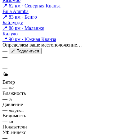
Казомбо
📍 62 км · Северная Кванза
Bula Atumba
📍 83 км · Бенго
Байлунду
📍 88 км · Маланже
Калуло
📍 90 км · Южная Кванза
Определяем ваше местоположение…
—
🔗 Поделиться
—
—
—
🌤
Ветер
—
м/с
Влажность
—
%
Давление
—
мм рт.ст.
Видимость
—
км
Показатели
УФ-индекс
—