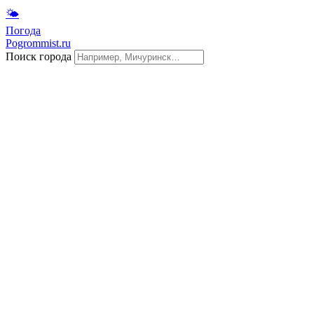
🌤
Погода
Pogrommist.ru
Поиск города