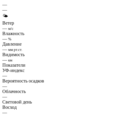
—
—
🌤
Ветер
—
м/с
Влажность
—
%
Давление
—
мм рт.ст.
Видимость
—
км
Показатели
УФ-индекс
—
Вероятность осадков
—
Облачность
—
Световой день
Восход
—