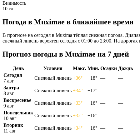
Видимость
10
км
Погода в Muximaе в ближайшее время
В прогнозе на сегодня в Muxima тёплая снежная погода. Диапаз
снежный ливень вероятен сегодня с 01:00 до 23:00. На дорога
Прогноз погоды в Muximaе на 7 дней
День
Условия
Макс.
Мин.
Осадки
Дождь
Сегодня
Снежный ливень
+36°
+18°
—
—
7 авг
Завтра
Снежный ливень
+34°
+17°
—
—
8 авг
Воскресенье
Снежный ливень
+33°
+16°
—
—
9 авг
Понедельник
Снежный ливень
+32°
+16°
—
—
10 авг
Вторник
Снежный ливень
+34°
+16°
—
—
11 авг