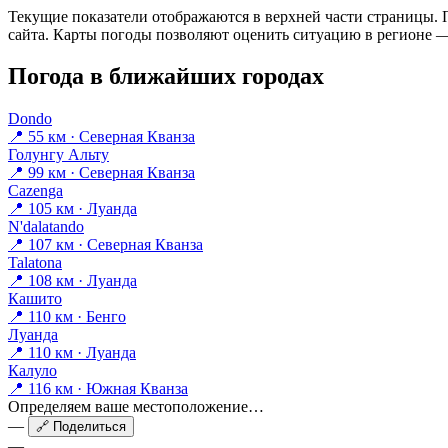
Текущие показатели отображаются в верхней части страницы. П
сайта. Карты погоды позволяют оценить ситуацию в регионе — 
Погода в ближайших городах
Dondo
📍 55 км · Северная Кванза
Голунгу Альту
📍 99 км · Северная Кванза
Cazenga
📍 105 км · Луанда
N'dalatando
📍 107 км · Северная Кванза
Talatona
📍 108 км · Луанда
Кашито
📍 110 км · Бенго
Луанда
📍 110 км · Луанда
Калуло
📍 116 км · Южная Кванза
Определяем ваше местоположение…
—
🔗 Поделиться
—