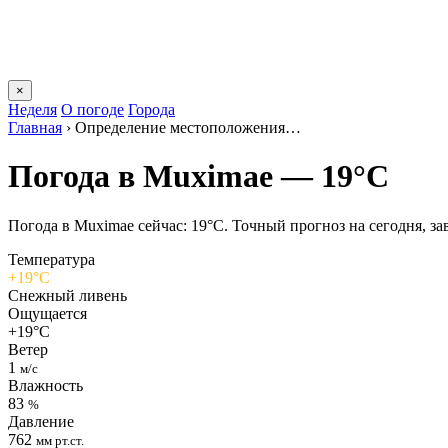
×
Неделя
О погоде
Города
Главная
›
Определение местоположения…
Погода в Muximaе — 19°C
Погода в Muximaе сейчас: 19°C. Точный прогноз на сегодня, зав
Температура
+19°C
Снежный ливень
Ощущается
+19°C
Ветер
1
м/с
Влажность
83
%
Давление
762
мм рт.ст.