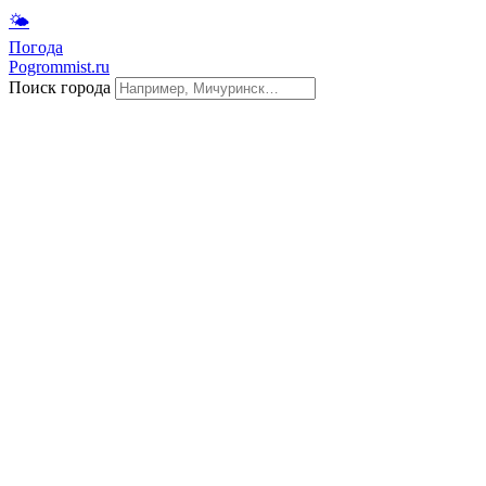
🌤
Погода
Pogrommist.ru
Поиск города