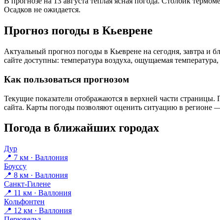
В прогнозе на 13 августа тёплая ясная погода. Столбик термом
Осадков не ожидается.
Прогноз погоды в Кьеврене
Актуальный прогноз погоды в Кьеврене на сегодня, завтра и
сайте доступны: температура воздуха, ощущаемая температура, 
Как пользоваться прогнозом
Текущие показатели отображаются в верхней части страницы. П
сайта. Карты погоды позволяют оценить ситуацию в регионе — 
Погода в ближайших городах
Дур
📍 7 км · Валлония
Боуссу
📍 8 км · Валлония
Санкт-Гилене
📍 11 км · Валлония
Кольфонтен
📍 12 км · Валлония
Перювельз