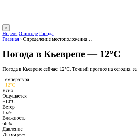
×
Неделя
О погоде
Города
Главная
›
Определение местоположения…
Погода в Кьеврене — 12°C
Погода в Кьеврене сейчас: 12°C. Точный прогноз на сегодня, за
Температура
+12°C
Ясно
Ощущается
+10°C
Ветер
1
м/с
Влажность
66
%
Давление
765
мм рт.ст.