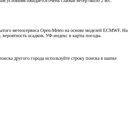
ым условиям ожидается очень слабый ветер около 2 м/с.
рытого метеосервиса Open-Meteo на основе моделей ECMWF. На
, вероятность осадков, УФ-индекс и карты погоды.
оиска другого города используйте строку поиска в шапке