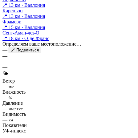
📍 13 км · Валлония
Кареньон
📍 13 км · Валлония
Фрамери
📍 15 км · Валлония
Сент-Аман-лез-О
📍 18 км · О-де-Франс
Определяем ваше местоположение…
—
🔗 Поделиться
—
—
—
🌤
Ветер
—
м/с
Влажность
—
%
Давление
—
мм рт.ст.
Видимость
—
км
Показатели
УФ-индекс
—