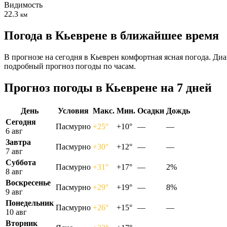
Видимость
22.3
км
Погода в Кьеврене в ближайшее время
В прогнозе на сегодня в Кьеврен комфортная ясная погода. Диа
подробный прогноз погоды по часам.
Прогноз погоды в Кьеврене на 7 дней
День
Условия
Макс.
Мин.
Осадки
Дождь
Сегодня
Пасмурно
+25°
+10°
—
—
6 авг
Завтра
Пасмурно
+30°
+12°
—
—
7 авг
Суббота
Пасмурно
+31°
+17°
—
2%
8 авг
Воскресенье
Пасмурно
+29°
+19°
—
8%
9 авг
Понедельник
Пасмурно
+26°
+15°
—
—
10 авг
Вторник