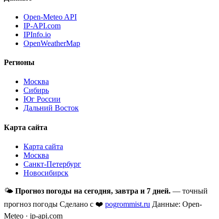
Open-Meteo API
IP-API.com
IPInfo.io
OpenWeatherMap
Регионы
Москва
Сибирь
Юг России
Дальний Восток
Карта сайта
Карта сайта
Москва
Санкт-Петербург
Новосибирск
🌤
Прогноз погоды на сегодня, завтра и 7 дней.
— точный
прогноз погоды
Сделано с ❤️
pogrommist.ru
Данные: Open-
Meteo · ip-api.com