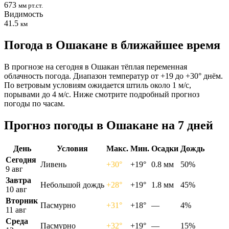
673
мм рт.ст.
Видимость
41.5
км
Погода в Ошакане в ближайшее время
В прогнозе на сегодня в Ошакан тёплая переменная
облачность погода. Диапазон температур от +19 до +30° днём.
По ветровым условиям ожидается штиль около 1 м/с,
порывами до 4 м/с. Ниже смотрите подробный прогноз
погоды по часам.
Прогноз погоды в Ошакане на 7 дней
День
Условия
Макс.
Мин.
Осадки
Дождь
Сегодня
Ливень
+30°
+19°
0.8 мм
50%
9 авг
Завтра
Небольшой дождь
+28°
+19°
1.8 мм
45%
10 авг
Вторник
Пасмурно
+31°
+18°
—
4%
11 авг
Среда
Пасмурно
+32°
+19°
—
15%