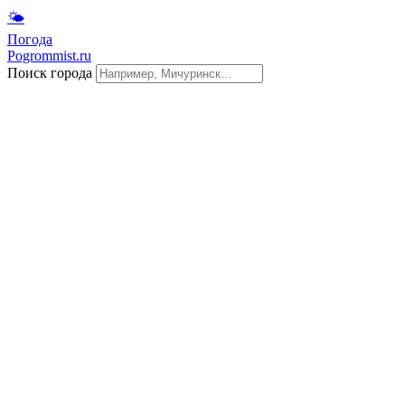
🌤
Погода
Pogrommist.ru
Поиск города