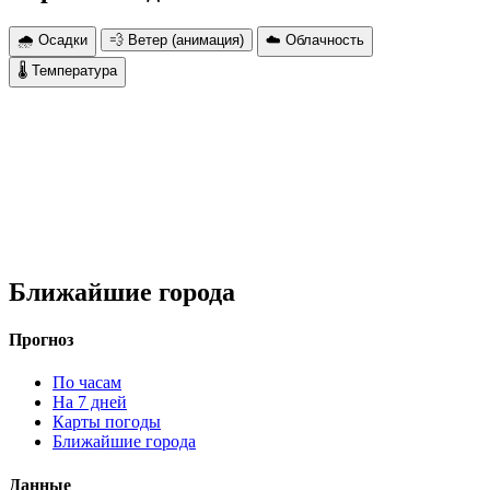
🌧 Осадки
💨 Ветер (анимация)
☁️ Облачность
🌡 Температура
Ближайшие города
Прогноз
По часам
На 7 дней
Карты погоды
Ближайшие города
Данные