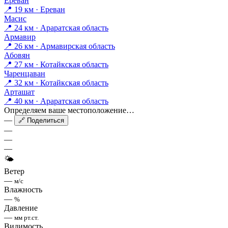
Ереван
📍 19 км · Ереван
Масис
📍 24 км · Араратская область
Армавир
📍 26 км · Армавирская область
Абовян
📍 27 км · Котайкская область
Чаренцаван
📍 32 км · Котайкская область
Арташат
📍 40 км · Араратская область
Определяем ваше местоположение…
—
🔗 Поделиться
—
—
—
🌤
Ветер
—
м/с
Влажность
—
%
Давление
—
мм рт.ст.
Видимость