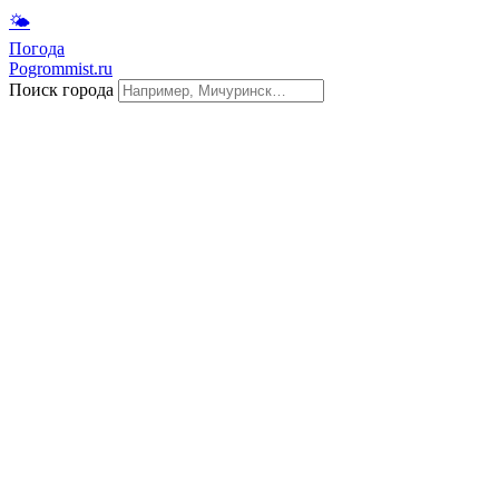
🌤
Погода
Pogrommist.ru
Поиск города