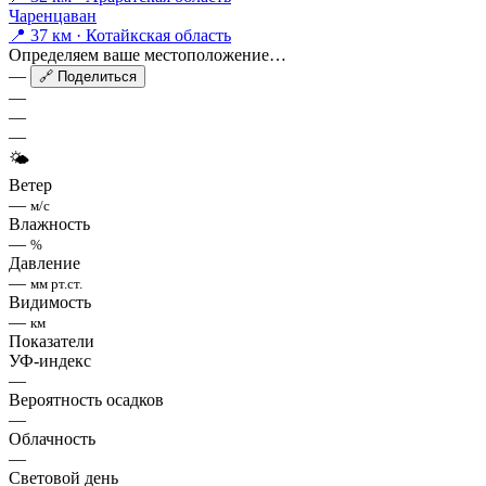
Чаренцаван
📍 37 км · Котайкская область
Определяем ваше местоположение…
—
🔗 Поделиться
—
—
—
🌤
Ветер
—
м/с
Влажность
—
%
Давление
—
мм рт.ст.
Видимость
—
км
Показатели
УФ-индекс
—
Вероятность осадков
—
Облачность
—
Световой день