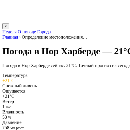
×
Неделя
О погоде
Города
Главная
›
Определение местоположения…
Погода в Нор Харберде — 21°
Погода в Нор Харберде сейчас: 21°C. Точный прогноз на сегодня
Температура
+21°C
Снежный ливень
Ощущается
+21°C
Ветер
1
м/с
Влажность
53
%
Давление
758
мм рт.ст.