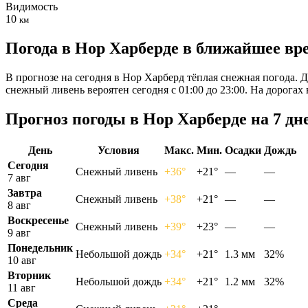
Видимость
10
км
Погода в Нор Харберде в ближайшее вр
В прогнозе на сегодня в Нор Харберд тёплая снежная погода. Д
снежный ливень вероятен сегодня с 01:00 до 23:00. На дорога
Прогноз погоды в Нор Харберде на 7 дн
День
Условия
Макс.
Мин.
Осадки
Дождь
Сегодня
Снежный ливень
+36°
+21°
—
—
7 авг
Завтра
Снежный ливень
+38°
+21°
—
—
8 авг
Воскресенье
Снежный ливень
+39°
+23°
—
—
9 авг
Понедельник
Небольшой дождь
+34°
+21°
1.3 мм
32%
10 авг
Вторник
Небольшой дождь
+34°
+21°
1.2 мм
32%
11 авг
Среда