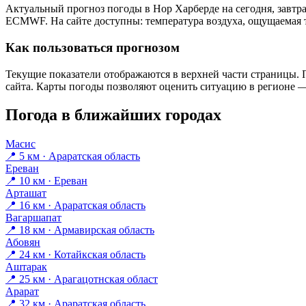
Актуальный прогноз погоды в Нор Харберде на сегодня, завтр
ECMWF. На сайте доступны: температура воздуха, ощущаемая те
Как пользоваться прогнозом
Текущие показатели отображаются в верхней части страницы. П
сайта. Карты погоды позволяют оценить ситуацию в регионе — 
Погода в ближайших городах
Масис
📍 5 км · Араратская область
Ереван
📍 10 км · Ереван
Арташат
📍 16 км · Араратская область
Вагаршапат
📍 18 км · Армавирская область
Абовян
📍 24 км · Котайкская область
Аштарак
📍 25 км · Арагацотнская област
Арарат
📍 32 км · Араратская область