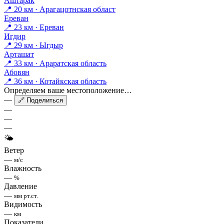
Аштарак
📍 20 км · Арагацотнская област
Ереван
📍 23 км · Ереван
Игдир
📍 29 км · Ыгдыр
Арташат
📍 33 км · Араратская область
Абовян
📍 36 км · Котайкская область
Определяем ваше местоположение…
—
🔗 Поделиться
—
—
—
🌤
Ветер
—
м/с
Влажность
—
%
Давление
—
мм рт.ст.
Видимость
—
км
Показатели