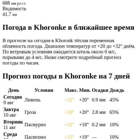
688
мм рт.ст.
Видимость
41.7
км
Погода в Khoronkе в ближайшее время
В прогнозе на сегодня в Khoronk тёплая переменная
облачность погода. Диапазон температур от +20 до +32° днём.
По ветровым условиям ожидается штиль около 0 м/с,
порывами до 4 м/с. Ниже смотрите подробный прогноз
погоды по часам.
Прогноз погоды в Khoronkе на 7 дней
День
Условия
Макс.
Мин.
Осадки
Дождь
Сегодня
Ливень
+32°
+20°
0.9 мм
45%
9 авг
Завтра
Гроза
+30°
+20°
2.8 мм
65%
10 авг
Вторник
Пасмурно
+32°
+18°
0.2 мм
10%
11 авг
Среда
Пасмурно
+33°
+19°
—
10%