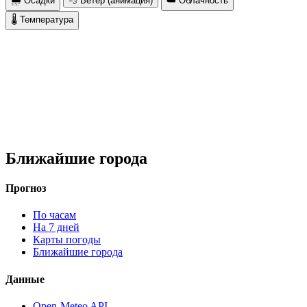
🌧 Осадки
💨 Ветер (анимация)
☁️ Облачность
🌡 Температура
Ближайшие города
Прогноз
По часам
На 7 дней
Карты погоды
Ближайшие города
Данные
Open-Meteo API