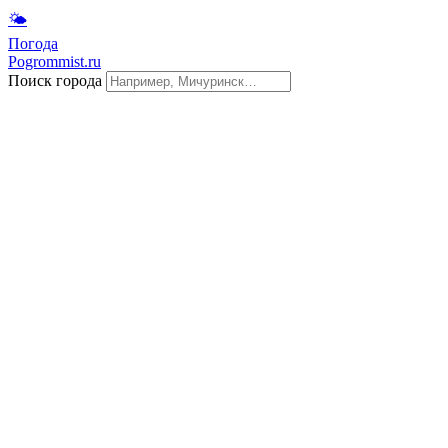
🌤
Погода
Pogrommist.ru
Поиск города