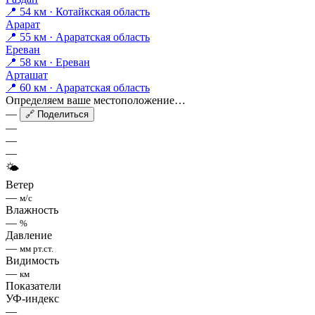
📍 54 км · Котайкская область
Арарат
📍 55 км · Араратская область
Ереван
📍 58 км · Ереван
Арташат
📍 60 км · Араратская область
Определяем ваше местоположение…
—
🔗 Поделиться
—
—
—
🌤
Ветер
—
м/с
Влажность
—
%
Давление
—
мм рт.ст.
Видимость
—
км
Показатели
УФ-индекс
—