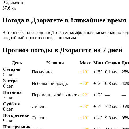
Видимость
37.6
км
Погода в Дзорагете в ближайшее время
В прогнозе на сегодня в Дзорагет комфортная пасмурная погод
подробный прогноз погоды по часам.
Прогноз погоды в Дзорагете на 7 дней
День
Условия
Макс.
Мин.
Осадки
До
Сегодня
Пасмурно
+19°
+15°
0.1 мм
25
5 авг
Завтра
Небольшой дождь
+20°
+13°
0.3 мм
40
6 авг
Пятница
Переменная облачность
+22°
+12°
—
—
7 авг
Суббота
Ливень
+23°
+14°
7.2 мм
95
8 авг
Воскресенье
Ливень
+19°
+14°
9.8 мм
95
9 авг
Понедельник