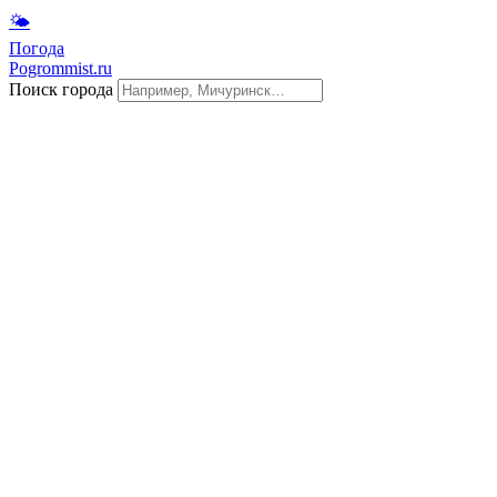
🌤
Погода
Pogrommist.ru
Поиск города