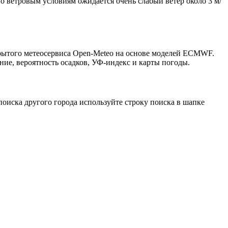
По ветровым условиям ожидается очень слабый ветер около 3 м/
крытого метеосервиса Open-Meteo на основе моделей ECMWF.
ние, вероятность осадков, УФ-индекс и карты погоды.
оиска другого города используйте строку поиска в шапке