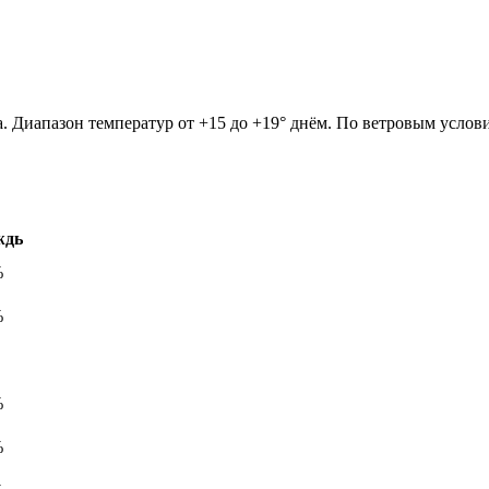
а. Диапазон температур от +15 до +19° днём. По ветровым услов
ждь
%
%
%
%