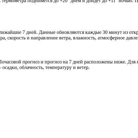
к термометра поднимется до +20° днём и дойдёт до +11° ночью. 
 ближайшие 7 дней. Данные обновляются каждые 30 минут из от
а, скорость и направление ветра, влажность, атмосферное давле
очасовой прогноз и прогноз на 7 дней расположены ниже. Для п
осадки, облачность, температуру и ветер.