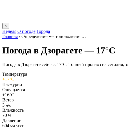
×
Неделя
О погоде
Города
Главная
›
Определение местоположения…
Погода в Дзорагете — 17°C
Погода в Дзорагете сейчас: 17°C. Точный прогноз на сегодня, за
Температура
+17°C
Пасмурно
Ощущается
+16°C
Ветер
3
м/с
Влажность
70
%
Давление
604
мм рт.ст.