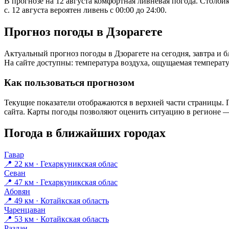
В прогнозе на 12 августа комфортная ливневая погода. Столби
с. 12 августа вероятен ливень с 00:00 до 24:00.
Прогноз погоды в Дзорагете
Актуальный прогноз погоды в Дзорагете на сегодня, завтра и
На сайте доступны: температура воздуха, ощущаемая температур
Как пользоваться прогнозом
Текущие показатели отображаются в верхней части страницы. П
сайта. Карты погоды позволяют оценить ситуацию в регионе — 
Погода в ближайших городах
Гавар
📍 22 км · Гехаркуникская облас
Севан
📍 47 км · Гехаркуникская облас
Абовян
📍 49 км · Котайкская область
Чаренцаван
📍 53 км · Котайкская область
Раздан