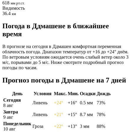
618
мм рт.ст.
Видимость
36.4
км
Погода в Ддмашене в ближайшее
время
В прогнозе на сегодня в Ддмашен комфортная переменная
облачность погода. Диапазон температур от +16 до +24° днём.
По ветровым условиям ожидается очень слабый ветер около 3
м/с, порывами до 5 м/с. Ниже смотрите подробный прогноз
погоды по часам.
Прогноз погоды в Ддмашене на 7 дней
День
Условия
Макс.
Мин.
Осадки
Дождь
Сегодня
Ливень
+24°
+16°
0.5 мм
73%
8 авг
Завтра
Ливень
+21°
+15°
8.7 мм
78%
9 авг
Понедельник
Гроза
+22°
+13°
3 мм
88%
10 авг