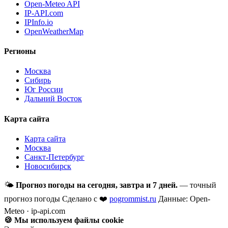
Open-Meteo API
IP-API.com
IPInfo.io
OpenWeatherMap
Регионы
Москва
Сибирь
Юг России
Дальний Восток
Карта сайта
Карта сайта
Москва
Санкт-Петербург
Новосибирск
🌤
Прогноз погоды на сегодня, завтра и 7 дней.
— точный
прогноз погоды
Сделано с ❤️
pogrommist.ru
Данные: Open-
Meteo · ip-api.com
🍪 Мы используем файлы cookie