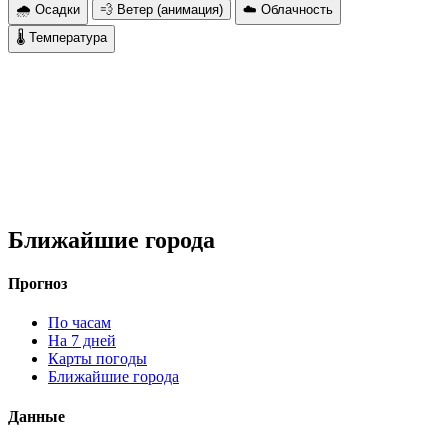
🌧 Осадки
💨 Ветер (анимация)
☁️ Облачность
🌡 Температура
Ближайшие города
Прогноз
По часам
На 7 дней
Карты погоды
Ближайшие города
Данные