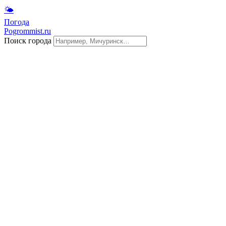
🌤
Погода
Pogrommist.ru
Поиск города