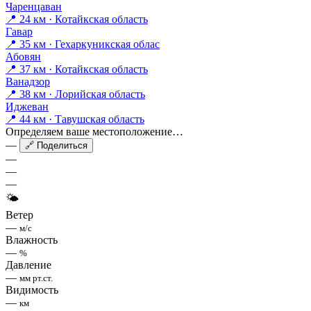
Чаренцаван
📍 24 км · Котайкская область
Гавар
📍 35 км · Гехаркуникская облас
Абовян
📍 37 км · Котайкская область
Ванадзор
📍 38 км · Лорийская область
Иджеван
📍 44 км · Тавушская область
Определяем ваше местоположение…
—
🔗 Поделиться
—
—
—
🌤
Ветер
—
м/с
Влажность
—
%
Давление
—
мм рт.ст.
Видимость
—
км