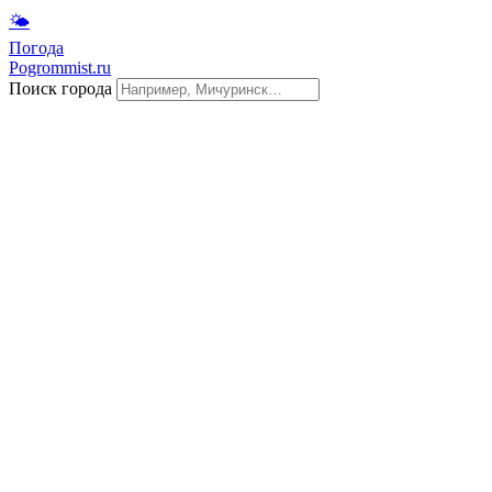
🌤
Погода
Pogrommist.ru
Поиск города