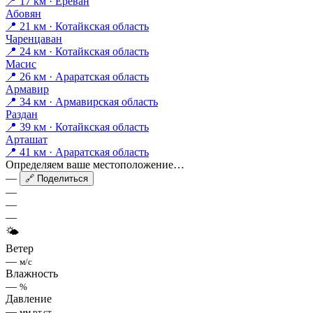
📍 17 км · Ереван
Абовян
📍 21 км · Котайкская область
Чаренцаван
📍 24 км · Котайкская область
Масис
📍 26 км · Араратская область
Армавир
📍 34 км · Армавирская область
Раздан
📍 39 км · Котайкская область
Арташат
📍 41 км · Араратская область
Определяем ваше местоположение…
—
🔗 Поделиться
—
—
—
🌤
Ветер
—
м/с
Влажность
—
%
Давление
—
мм рт.ст.