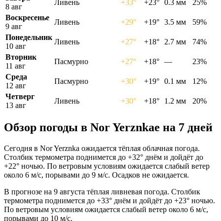
Ливень
+33°
+23°
0.3 мм
25%
8 авг
Воскресенье
Ливень
+29°
+19°
3.5 мм
59%
9 авг
Понедельник
Ливень
+27°
+18°
2.7 мм
74%
10 авг
Вторник
Пасмурно
+27°
+18°
—
23%
11 авг
Среда
Пасмурно
+30°
+19°
0.1 мм
12%
12 авг
Четверг
Ливень
+30°
+18°
1.2 мм
20%
13 авг
Обзор погоды в Nor Yerznkaе на 7 дней
Сегодня в Nor Yerznka ожидается тёплая облачная погода.
Столбик термометра поднимется до +32° днём и дойдёт до
+22° ночью. По ветровым условиям ожидается слабый ветер
около 6 м/с, порывами до 9 м/с. Осадков не ожидается.
В прогнозе на 9 августа тёплая ливневая погода. Столбик
термометра поднимется до +33° днём и дойдёт до +23° ночью.
По ветровым условиям ожидается слабый ветер около 6 м/с,
порывами до 10 м/с.