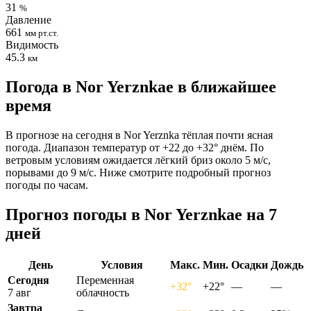
31
%
Давление
661
мм рт.ст.
Видимость
45.3
км
Погода в Nor Yerznkaе в ближайшее
время
В прогнозе на сегодня в Nor Yerznka тёплая почти ясная
погода. Диапазон температур от +22 до +32° днём. По
ветровым условиям ожидается лёгкий бриз около 5 м/с,
порывами до 9 м/с. Ниже смотрите подробный прогноз
погоды по часам.
Прогноз погоды в Nor Yerznkaе на 7
дней
День
Условия
Макс.
Мин.
Осадки
Дождь
Сегодня
Переменная
+32°
+22°
—
—
7 авг
облачность
Завтра