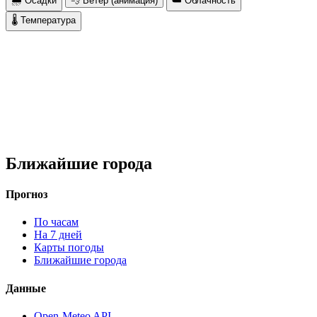
🌧 Осадки
💨 Ветер (анимация)
☁️ Облачность
🌡 Температура
Ближайшие города
Прогноз
По часам
На 7 дней
Карты погоды
Ближайшие города
Данные
Open-Meteo API