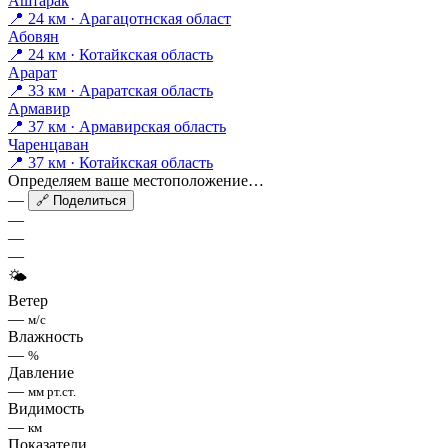
Аштарак
📍 24 км · Арагацотнская област
Абовян
📍 24 км · Котайкская область
Арарат
📍 33 км · Араратская область
Армавир
📍 37 км · Армавирская область
Чаренцаван
📍 37 км · Котайкская область
Определяем ваше местоположение…
—
🔗 Поделиться
—
—
—
🌤
Ветер
—
м/с
Влажность
—
%
Давление
—
мм рт.ст.
Видимость
—
км
Показатели