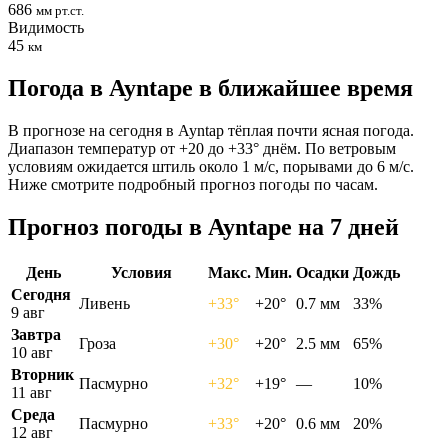
686
мм рт.ст.
Видимость
45
км
Погода в Ayntapе в ближайшее время
В прогнозе на сегодня в Ayntap тёплая почти ясная погода.
Диапазон температур от +20 до +33° днём. По ветровым
условиям ожидается штиль около 1 м/с, порывами до 6 м/с.
Ниже смотрите подробный прогноз погоды по часам.
Прогноз погоды в Ayntapе на 7 дней
День
Условия
Макс.
Мин.
Осадки
Дождь
Сегодня
Ливень
+33°
+20°
0.7 мм
33%
9 авг
Завтра
Гроза
+30°
+20°
2.5 мм
65%
10 авг
Вторник
Пасмурно
+32°
+19°
—
10%
11 авг
Среда
Пасмурно
+33°
+20°
0.6 мм
20%
12 авг