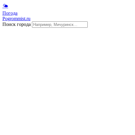
🌤
Погода
Pogrommist.ru
Поиск города