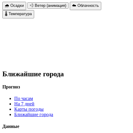
🌧 Осадки
💨 Ветер (анимация)
☁️ Облачность
🌡 Температура
Ближайшие города
Прогноз
По часам
На 7 дней
Карты погоды
Ближайшие города
Данные