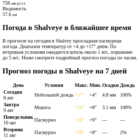
758
мм рт.ст.
Видимость
57.6
км
Погода в Shalveyе в ближайшее время
В прогнозе на сегодня в Shalvey прохладная пасмурная
погода. Диапазон температур от +4 до +17° днём. По
ветровым условиям ожидается штиль около 1 м/с, порывами
до 5 м/с. Ниже смотрите подробный прогноз погоды по часам.
Прогноз погоды в Shalveyе на 7 дней
День
Условия
Макс.
Мин.
Осадки
Дождь
Сегодня
Небольшой дождь
+17°
+4°
4.8 мм
100%
8 авг
Завтра
Морось
+14°
+8°
3.1 мм
100%
9 авг
Понедельник
Пасмурно
+20°
+9°
—
—
10 авг
Вторник
Пасмурно
+18°
+8°
—
2%
11 авг