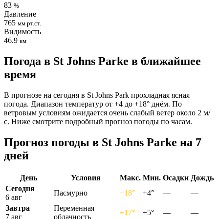
83
%
Давление
765
мм рт.ст.
Видимость
46.9
км
Погода в St Johns Parkе в ближайшее
время
В прогнозе на сегодня в St Johns Park прохладная ясная
погода. Диапазон температур от +4 до +18° днём. По
ветровым условиям ожидается очень слабый ветер около 2 м/
с. Ниже смотрите подробный прогноз погоды по часам.
Прогноз погоды в St Johns Parkе на 7
дней
День
Условия
Макс.
Мин.
Осадки
Дождь
Сегодня
Пасмурно
+18°
+4°
—
—
6 авг
Завтра
Переменная
+17°
+5°
—
—
7 авг
облачность