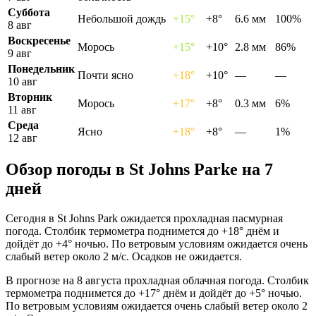
Суббота
Небольшой дождь
+15°
+8°
6.6 мм
100%
8 авг
Воскресенье
Морось
+15°
+10°
2.8 мм
86%
9 авг
Понедельник
Почти ясно
+18°
+10°
—
—
10 авг
Вторник
Морось
+17°
+8°
0.3 мм
6%
11 авг
Среда
Ясно
+18°
+8°
—
1%
12 авг
Обзор погоды в St Johns Parkе на 7
дней
Сегодня в St Johns Park ожидается прохладная пасмурная
погода. Столбик термометра поднимется до +18° днём и
дойдёт до +4° ночью. По ветровым условиям ожидается очень
слабый ветер около 2 м/с. Осадков не ожидается.
В прогнозе на 8 августа прохладная облачная погода. Столбик
термометра поднимется до +17° днём и дойдёт до +5° ночью.
По ветровым условиям ожидается очень слабый ветер около 2