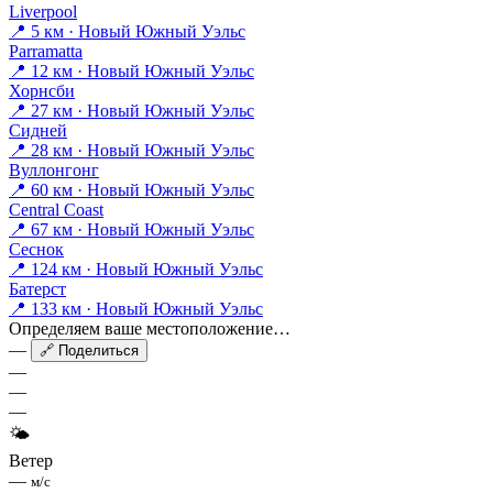
Liverpool
📍 5 км · Новый Южный Уэльс
Parramatta
📍 12 км · Новый Южный Уэльс
Хорнсби
📍 27 км · Новый Южный Уэльс
Сидней
📍 28 км · Новый Южный Уэльс
Вуллонгонг
📍 60 км · Новый Южный Уэльс
Central Coast
📍 67 км · Новый Южный Уэльс
Сеснок
📍 124 км · Новый Южный Уэльс
Батерст
📍 133 км · Новый Южный Уэльс
Определяем ваше местоположение…
—
🔗 Поделиться
—
—
—
🌤
Ветер
—
м/с