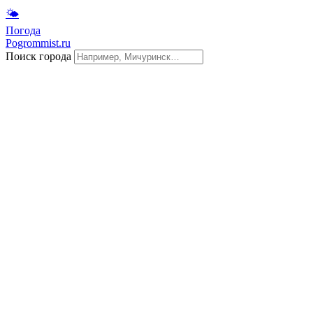
🌤
Погода
Pogrommist.ru
Поиск города