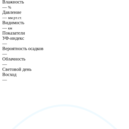
Влажность
—
%
Давление
—
мм рт.ст.
Видимость
—
км
Показатели
УФ-индекс
—
Вероятность осадков
—
Облачность
—
Световой день
Восход
—