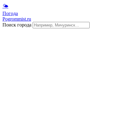
🌤
Погода
Pogrommist.ru
Поиск города