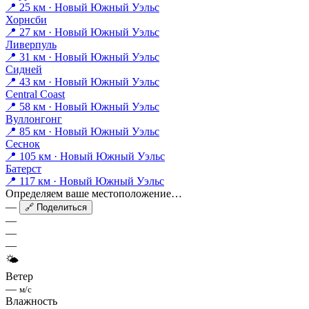
📍 25 км · Новый Южный Уэльс
Хорнсби
📍 27 км · Новый Южный Уэльс
Ливерпуль
📍 31 км · Новый Южный Уэльс
Сидней
📍 43 км · Новый Южный Уэльс
Central Coast
📍 58 км · Новый Южный Уэльс
Вуллонгонг
📍 85 км · Новый Южный Уэльс
Сеснок
📍 105 км · Новый Южный Уэльс
Батерст
📍 117 км · Новый Южный Уэльс
Определяем ваше местоположение…
—
🔗 Поделиться
—
—
—
🌤
Ветер
—
м/с
Влажность