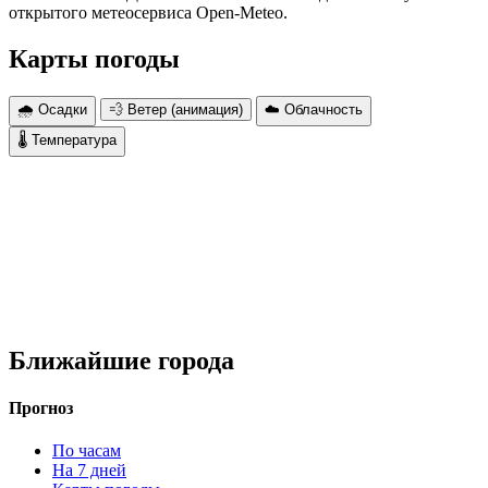
открытого метеосервиса Open-Meteo.
Карты погоды
🌧 Осадки
💨 Ветер (анимация)
☁️ Облачность
🌡 Температура
Ближайшие города
Прогноз
По часам
На 7 дней