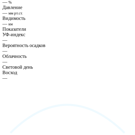
—
%
Давление
—
мм рт.ст.
Видимость
—
км
Показатели
УФ-индекс
—
Вероятность осадков
—
Облачность
—
Световой день
Восход
—