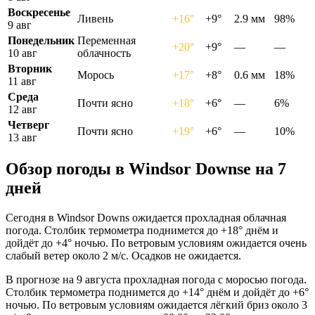
Воскресенье
Ливень
+16°
+9°
2.9 мм
98%
9 авг
Понедельник
Переменная
+20°
+9°
—
—
10 авг
облачность
Вторник
Морось
+17°
+8°
0.6 мм
18%
11 авг
Среда
Почти ясно
+18°
+6°
—
6%
12 авг
Четверг
Почти ясно
+19°
+6°
—
10%
13 авг
Обзор погоды в Windsor Downsе на 7
дней
Сегодня в Windsor Downs ожидается прохладная облачная
погода. Столбик термометра поднимется до +18° днём и
дойдёт до +4° ночью. По ветровым условиям ожидается очень
слабый ветер около 2 м/с. Осадков не ожидается.
В прогнозе на 9 августа прохладная погода с моросью погода.
Столбик термометра поднимется до +14° днём и дойдёт до +6°
ночью. По ветровым условиям ожидается лёгкий бриз около 3