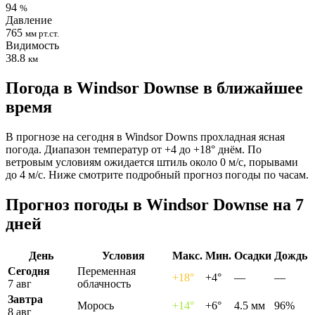
94
%
Давление
765
мм рт.ст.
Видимость
38.8
км
Погода в Windsor Downsе в ближайшее
время
В прогнозе на сегодня в Windsor Downs прохладная ясная
погода. Диапазон температур от +4 до +18° днём. По
ветровым условиям ожидается штиль около 0 м/с, порывами
до 4 м/с. Ниже смотрите подробный прогноз погоды по часам.
Прогноз погоды в Windsor Downsе на 7
дней
День
Условия
Макс.
Мин.
Осадки
Дождь
Сегодня
Переменная
+18°
+4°
—
—
7 авг
облачность
Завтра
Морось
+14°
+6°
4.5 мм
96%
8 авг