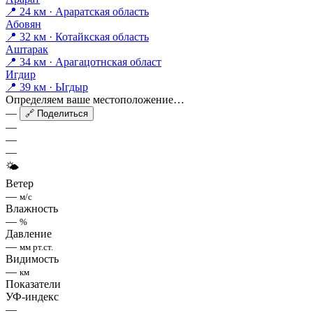
📍 24 км · Араратская область
Абовян
📍 32 км · Котайкская область
Аштарак
📍 34 км · Арагацотнская област
Игдир
📍 39 км · Ыгдыр
Определяем ваше местоположение…
—
🔗 Поделиться
—
—
—
🌤
Ветер
—
м/с
Влажность
—
%
Давление
—
мм рт.ст.
Видимость
—
км
Показатели
УФ-индекс
—