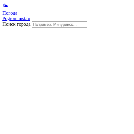
🌤
Погода
Pogrommist.ru
Поиск города