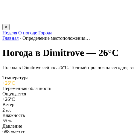
×
Неделя
О погоде
Города
Главная
›
Определение местоположения…
Погода в Dimitrovе — 26°C
Погода в Dimitrovе сейчас: 26°C. Точный прогноз на сегодня, за
Температура
+26°C
Переменная облачность
Ощущается
+26°C
Ветер
2
м/с
Влажность
55
%
Давление
688
мм рт.ст.