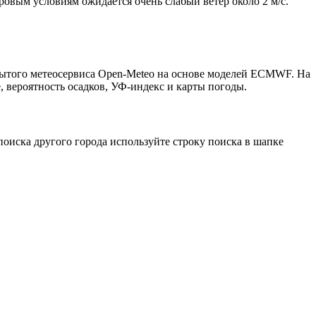
тровым условиям ожидается очень слабый ветер около 2 м/с.
крытого метеосервиса Open-Meteo на основе моделей ECMWF. На
, вероятность осадков, УФ-индекс и карты погоды.
оиска другого города используйте строку поиска в шапке