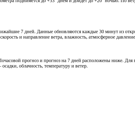
мометра поднимется до +33° днём и дойдёт до +20° ночью. По ве
 ближайшие 7 дней. Данные обновляются каждые 30 минут из от
скорость и направление ветра, влажность, атмосферное давление
очасовой прогноз и прогноз на 7 дней расположены ниже. Для п
осадки, облачность, температуру и ветер.