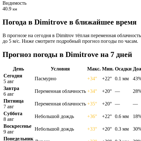
Видимость
40.9
км
Погода в Dimitrovе в ближайшее время
В прогнозе на сегодня в Dimitrov тёплая переменная облачност
до 5 м/с. Ниже смотрите подробный прогноз погоды по часам.
Прогноз погоды в Dimitrovе на 7 дней
День
Условия
Макс.
Мин.
Осадки
До
Сегодня
Пасмурно
+34°
+22°
0.1 мм
43
5 авг
Завтра
Переменная облачность
+34°
+20°
—
28
6 авг
Пятница
Переменная облачность
+35°
+20°
—
—
7 авг
Суббота
Небольшой дождь
+36°
+22°
0.6 мм
18
8 авг
Воскресенье
Небольшой дождь
+33°
+20°
0.3 мм
30
9 авг
Понедельник