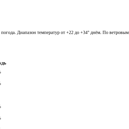
ь погода. Диапазон температур от +22 до +34° днём. По ветровы
ждь
%
%
%
%