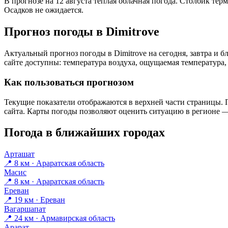
В прогнозе на 12 августа тёплая облачная погода. Столбик тер
Осадков не ожидается.
Прогноз погоды в Dimitrovе
Актуальный прогноз погоды в Dimitrovе на сегодня, завтра и
сайте доступны: температура воздуха, ощущаемая температура, 
Как пользоваться прогнозом
Текущие показатели отображаются в верхней части страницы. П
сайта. Карты погоды позволяют оценить ситуацию в регионе — 
Погода в ближайших городах
Арташат
📍 8 км · Араратская область
Масис
📍 8 км · Араратская область
Ереван
📍 19 км · Ереван
Вагаршапат
📍 24 км · Армавирская область
Арарат