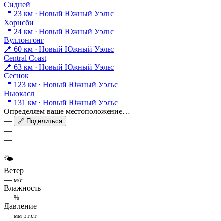
Сидней
📍 23 км · Новый Южный Уэльс
Хорнсби
📍 24 км · Новый Южный Уэльс
Вуллонгонг
📍 60 км · Новый Южный Уэльс
Central Coast
📍 63 км · Новый Южный Уэльс
Сеснок
📍 123 км · Новый Южный Уэльс
Ньюкасл
📍 131 км · Новый Южный Уэльс
Определяем ваше местоположение…
—
🔗 Поделиться
—
—
—
🌤
Ветер
—
м/с
Влажность
—
%
Давление
—
мм рт.ст.