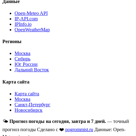
Данные
Open-Meteo API
IP-API.com
IPInfo.io
OpenWeatherMap
Регионы
Москва
Сибирь
Юг России
Дальний Восток
Карта сайта
Карта сайта
Москва
Санкт-Петербург
Новосибирск
🌤
Прогноз погоды на сегодня, завтра и 7 дней.
— точный
прогноз погоды
Сделано с ❤️
pogrommist.ru
Данные: Open-