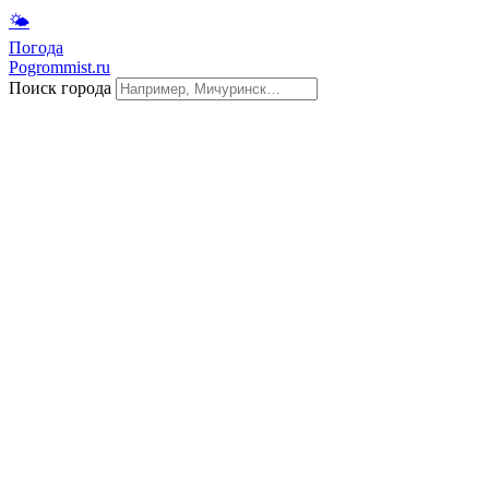
🌤
Погода
Pogrommist.ru
Поиск города