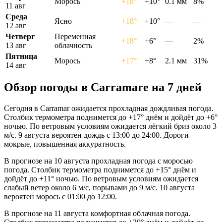
Морось
+18°
+10°
0.1 мм
8%
11 авг
Среда
Ясно
+18°
+10°
—
—
12 авг
Четверг
Переменная
+18°
+6°
—
2%
13 авг
облачность
Пятница
Морось
+17°
+8°
2.1 мм
31%
14 авг
Обзор погоды в Carramarе на 7 дней
Сегодня в Carramar ожидается прохладная дождливая погода.
Столбик термометра поднимется до +17° днём и дойдёт до +6°
ночью. По ветровым условиям ожидается лёгкий бриз около 3
м/с. 9 августа вероятен дождь с 13:00 до 24:00. Дороги
мокрые, повышенная аккуратность.
В прогнозе на 10 августа прохладная погода с моросью
погода. Столбик термометра поднимется до +15° днём и
дойдёт до +11° ночью. По ветровым условиям ожидается
слабый ветер около 6 м/с, порывами до 9 м/с. 10 августа
вероятен морось с 01:00 до 12:00.
В прогнозе на 11 августа комфортная облачная погода.