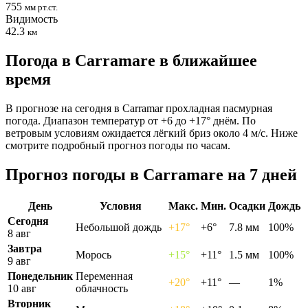
755
мм рт.ст.
Видимость
42.3
км
Погода в Carramarе в ближайшее
время
В прогнозе на сегодня в Carramar прохладная пасмурная
погода. Диапазон температур от +6 до +17° днём. По
ветровым условиям ожидается лёгкий бриз около 4 м/с. Ниже
смотрите подробный прогноз погоды по часам.
Прогноз погоды в Carramarе на 7 дней
День
Условия
Макс.
Мин.
Осадки
Дождь
Сегодня
Небольшой дождь
+17°
+6°
7.8 мм
100%
8 авг
Завтра
Морось
+15°
+11°
1.5 мм
100%
9 авг
Понедельник
Переменная
+20°
+11°
—
1%
10 авг
облачность
Вторник