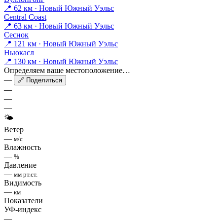
📍 62 км · Новый Южный Уэльс
Central Coast
📍 63 км · Новый Южный Уэльс
Сеснок
📍 121 км · Новый Южный Уэльс
Ньюкасл
📍 130 км · Новый Южный Уэльс
Определяем ваше местоположение…
—
🔗 Поделиться
—
—
—
🌤
Ветер
—
м/с
Влажность
—
%
Давление
—
мм рт.ст.
Видимость
—
км
Показатели
УФ-индекс
—