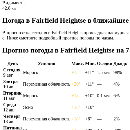
Видимость
42.8
км
Погода в Fairfield Heightsе в ближайше
В прогнозе на сегодня в Fairfield Heights прохладная пасмурна
с. Ниже смотрите подробный прогноз погоды по часам.
Прогноз погоды в Fairfield Heightsе на 7
День
Условия
Макс.
Мин.
Осадки
Дождь
Сегодня
Морось
+15°
+11°
1.5 мм
98%
9 авг
Завтра
Переменная облачность
+20°
+11°
—
4%
10 авг
Вторник
Морось
+18°
+10°
0.1 мм
6%
11 авг
Среда
Ясно
+18°
+10°
—
—
12 авг
Четверг
Переменная облачность
+18°
+6°
—
2%
13 авг
Пятница