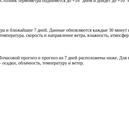
. Столбик термометра поднимется до +16° днём и дойдёт до +10°
завтра и ближайшие 7 дней. Данные обновляются каждые 30 минут
мпература, скорость и направление ветра, влажность, атмосфер
очасовой прогноз и прогноз на 7 дней расположены ниже. Для п
осадки, облачность, температуру и ветер.