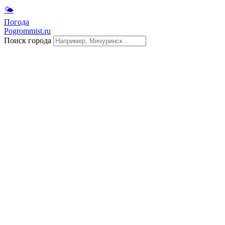
🌤
Погода
Pogrommist.ru
Поиск города