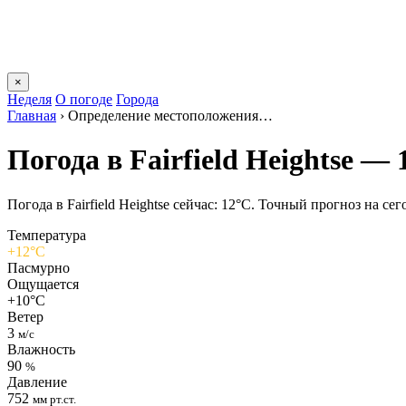
×
Неделя
О погоде
Города
Главная
›
Определение местоположения…
Погода в Fairfield Heightsе — 
Погода в Fairfield Heightsе сейчас: 12°C. Точный прогноз на сег
Температура
+12°C
Пасмурно
Ощущается
+10°C
Ветер
3
м/с
Влажность
90
%
Давление
752
мм рт.ст.