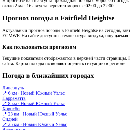
В прогнозе на 16 августа прохладная погода с моросью погода
около 2 м/с. 16 августа вероятен морось с 02:00 до 22:00.
Прогноз погоды в Fairfield Heightsе
Актуальный прогноз погоды в Fairfield Heightsе на сегодня, 
ECMWF. На сайте доступны: температура воздуха, ощущаемая те
Как пользоваться прогнозом
Текущие показатели отображаются в верхней части страницы. П
сайта. Карты погоды позволяют оценить ситуацию в регионе — 
Погода в ближайших городах
Ливерпуль
📍 6 км · Новый Южный Уэльс
Парраматта
📍 8 км · Новый Южный Уэльс
Хорнсби
📍 23 км · Новый Южный Уэльс
Сидней
📍 25 км · Новый Южный Уэльс
Вуллонгонг