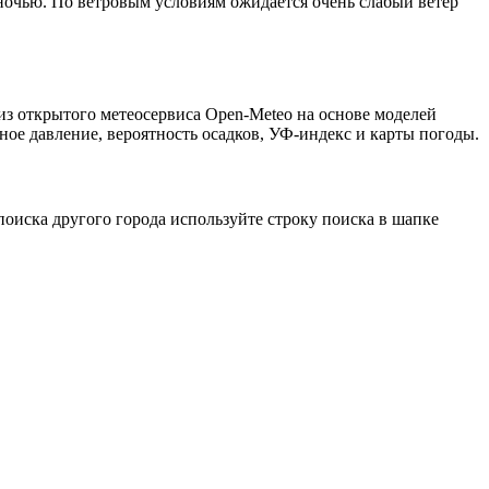
 ночью. По ветровым условиям ожидается очень слабый ветер
 из открытого метеосервиса Open-Meteo на основе моделей
ное давление, вероятность осадков, УФ-индекс и карты погоды.
оиска другого города используйте строку поиска в шапке