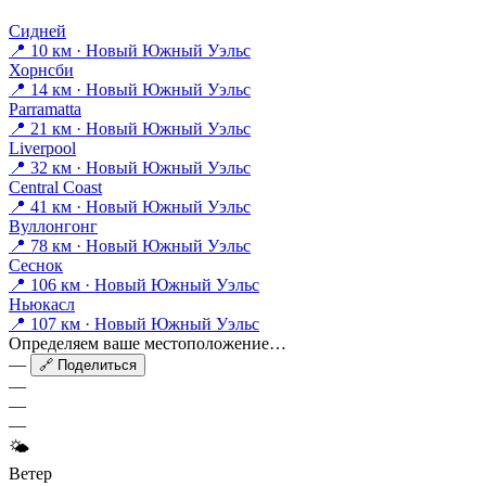
Сидней
📍 10 км · Новый Южный Уэльс
Хорнсби
📍 14 км · Новый Южный Уэльс
Parramatta
📍 21 км · Новый Южный Уэльс
Liverpool
📍 32 км · Новый Южный Уэльс
Central Coast
📍 41 км · Новый Южный Уэльс
Вуллонгонг
📍 78 км · Новый Южный Уэльс
Сеснок
📍 106 км · Новый Южный Уэльс
Ньюкасл
📍 107 км · Новый Южный Уэльс
Определяем ваше местоположение…
—
🔗 Поделиться
—
—
—
🌤
Ветер