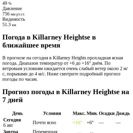
49
%
Давление
756
мм рт.ст.
Видимость
51.3
км
Погода в Killarney Heightsе в
ближайшее время
В прогнозе на сегодня в Killarney Heights прохладная ясная
погода. Диапазон температур от +6 до +16° днём. По
ветровым условиям ожидается очень слабый ветер около 2 м/
с, порывами до 4 м/с. Ниже смотрите подробный прогноз
погоды по часам.
Прогноз погоды в Killarney Heightsе на
7 дней
День
Условия
Макс.
Мин.
Осадки
Дождь
Сегодня
Почти ясно
+16°
+6°
—
—
6 авг
Завтра
Переменная