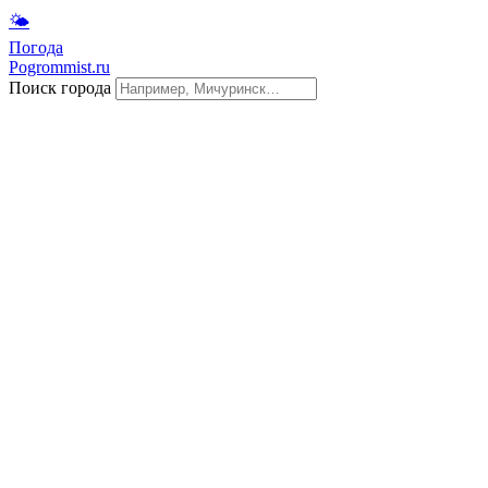
🌤
Погода
Pogrommist.ru
Поиск города