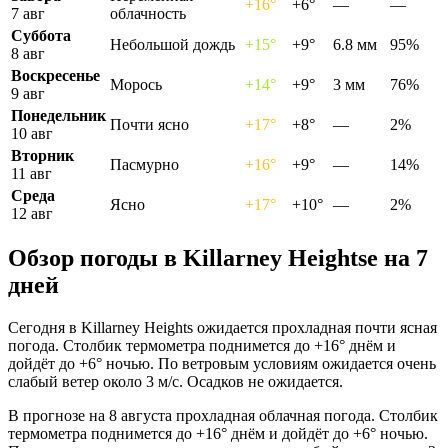
+16°
+6°
—
—
7 авг
облачность
Суббота
Небольшой дождь
+15°
+9°
6.8 мм
95%
8 авг
Воскресенье
Морось
+14°
+9°
3 мм
76%
9 авг
Понедельник
Почти ясно
+17°
+8°
—
2%
10 авг
Вторник
Пасмурно
+16°
+9°
—
14%
11 авг
Среда
Ясно
+17°
+10°
—
2%
12 авг
Обзор погоды в Killarney Heightsе на 7
дней
Сегодня в Killarney Heights ожидается прохладная почти ясная
погода. Столбик термометра поднимется до +16° днём и
дойдёт до +6° ночью. По ветровым условиям ожидается очень
слабый ветер около 3 м/с. Осадков не ожидается.
В прогнозе на 8 августа прохладная облачная погода. Столбик
термометра поднимется до +16° днём и дойдёт до +6° ночью.