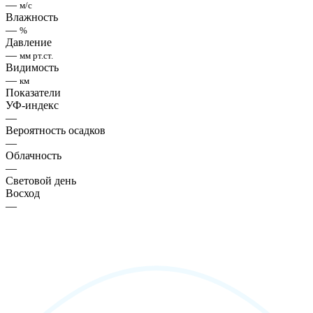
—
м/с
Влажность
—
%
Давление
—
мм рт.ст.
Видимость
—
км
Показатели
УФ-индекс
—
Вероятность осадков
—
Облачность
—
Световой день
Восход
—