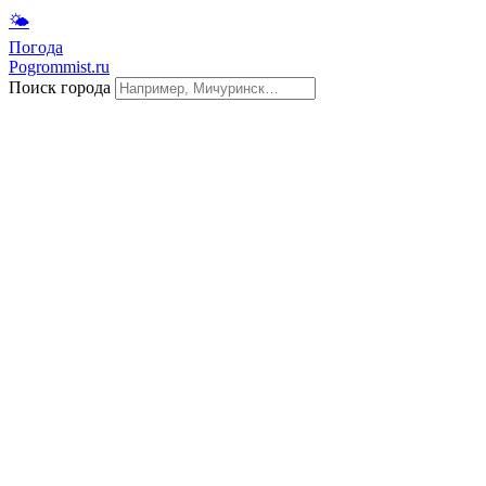
🌤
Погода
Pogrommist.ru
Поиск города