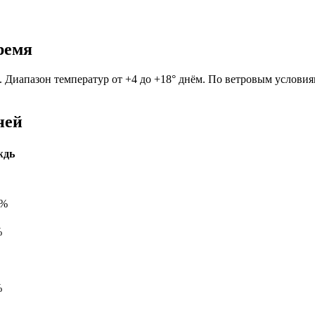
ремя
а. Диапазон температур от +4 до +18° днём. По ветровым условия
ней
ждь
0%
%
%