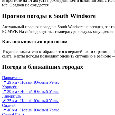
В прогнозе на 14 августа прохладная почти ясная погода. Сто
м/с. Осадков не ожидается.
Прогноз погоды в South Windsorе
Актуальный прогноз погоды в South Windsorе на сегодня, зав
ECMWF. На сайте доступны: температура воздуха, ощущаемая те
Как пользоваться прогнозом
Текущие показатели отображаются в верхней части страницы. П
сайта. Карты погоды позволяют оценить ситуацию в регионе — 
Погода в ближайших городах
Парраматта
📍 29 км · Новый Южный Уэльс
Хорнсби
📍 29 км · Новый Южный Уэльс
Ливерпуль
📍 35 км · Новый Южный Уэльс
Сидней
📍 46 км · Новый Южный Уэльс
Central Coast