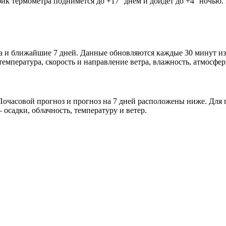
лбик термометра поднимется до +17° днём и дойдёт до +4° ночью
тра и ближайшие 7 дней. Данные обновляются каждые 30 минут из
мпература, скорость и направление ветра, влажность, атмосфер
очасовой прогноз и прогноз на 7 дней расположены ниже. Для п
осадки, облачность, температуру и ветер.