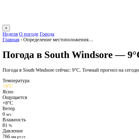
×
Неделя
О погоде
Города
Главная
›
Определение местоположения…
Погода в South Windsorе — 9°
Погода в South Windsorе сейчас: 9°C. Точный прогноз на сегодня
Температура
+9°C
Ясно
Ощущается
+8°C
Ветер
0
м/с
Влажность
81
%
Давление
766
мм рт.ст.