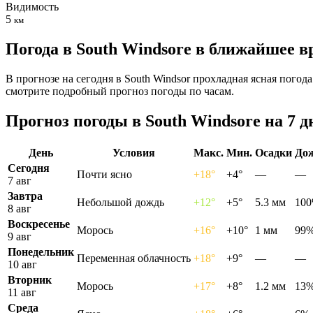
Видимость
5
км
Погода в South Windsorе в ближайшее в
В прогнозе на сегодня в South Windsor прохладная ясная погод
смотрите подробный прогноз погоды по часам.
Прогноз погоды в South Windsorе на 7 д
День
Условия
Макс.
Мин.
Осадки
До
Сегодня
Почти ясно
+18°
+4°
—
—
7 авг
Завтра
Небольшой дождь
+12°
+5°
5.3 мм
10
8 авг
Воскресенье
Морось
+16°
+10°
1 мм
99
9 авг
Понедельник
Переменная облачность
+18°
+9°
—
—
10 авг
Вторник
Морось
+17°
+8°
1.2 мм
13
11 авг
Среда