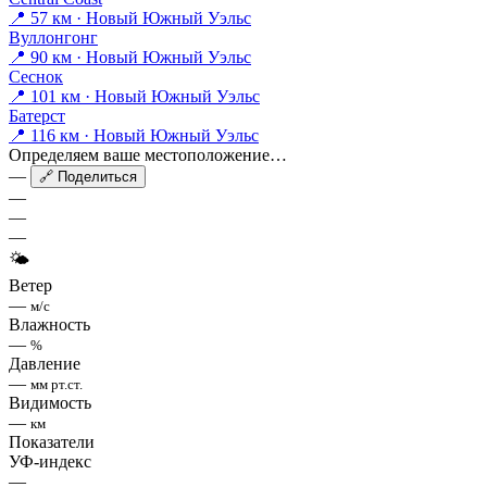
📍 57 км · Новый Южный Уэльс
Вуллонгонг
📍 90 км · Новый Южный Уэльс
Сеснок
📍 101 км · Новый Южный Уэльс
Батерст
📍 116 км · Новый Южный Уэльс
Определяем ваше местоположение…
—
🔗 Поделиться
—
—
—
🌤
Ветер
—
м/с
Влажность
—
%
Давление
—
мм рт.ст.
Видимость
—
км
Показатели
УФ-индекс
—