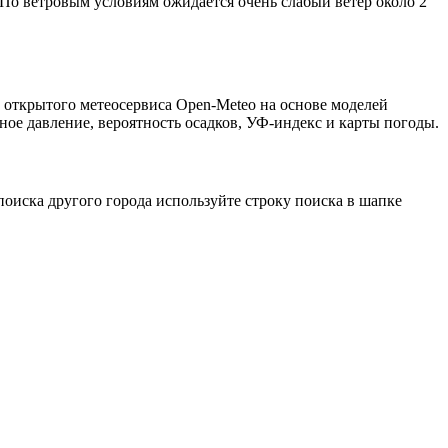
. По ветровым условиям ожидается очень слабый ветер около 2
 открытого метеосервиса Open-Meteo на основе моделей
ное давление, вероятность осадков, УФ-индекс и карты погоды.
оиска другого города используйте строку поиска в шапке