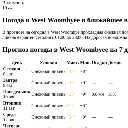
Видимость
10
км
Погода в West Woombyeе в ближайшее 
В прогнозе на сегодня в West Woombye прохладная снежная пог
ливень вероятен сегодня с 01:00 до 23:00. На дорогах возмож
Прогноз погоды в West Woombyeе на 7 
День
Условия
Макс.
Мин.
Осадки
Дождь
Сегодня
Снежный ливень
+18°
+8°
—
—
8 авг
Завтра
Снежный ливень
+19°
+9°
—
—
9 авг
Понедельник
Снежный ливень
+23°
+9°
0.6 мм
18%
10 авг
Вторник
Снежный ливень
+23°
+6°
—
—
11 авг
Среда
Снежный ливень
+24°
+9°
—
—
12 авг
Четверг