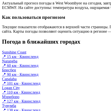
Актуальный прогноз погоды в West Woombyeе на сегодня, завт
ECMWF. На сайте доступны: температура воздуха, ощущаемая те
Как пользоваться прогнозом
Текущие показатели отображаются в верхней части страницы. П
сайта. Карты погоды позволяют оценить ситуацию в регионе — 
Погода в ближайших городах
Sunshine Coast
📍 15 км · Квинсленд
Narangba
📍 60 км · Квинсленд
Брисбен
📍 90 км · Квинсленд
Capalaba
📍 101 км · Квинсленд
Logan City
📍 110 км · Квинсленд
Мэриборо
📍 127 км · Квинсленд
Тувумба
📍 138 км · Квинсленд