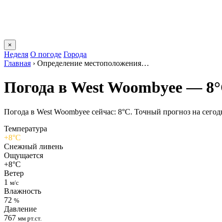
×
Неделя
О погоде
Города
Главная
›
Определение местоположения…
Погода в West Woombyeе — 8
Погода в West Woombyeе сейчас: 8°C. Точный прогноз на сегодня
Температура
+8°C
Снежный ливень
Ощущается
+8°C
Ветер
1
м/с
Влажность
72
%
Давление
767
мм рт.ст.