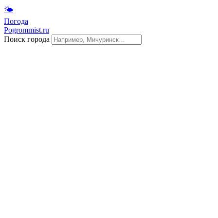
🌤
Погода
Pogrommist.ru
Поиск города