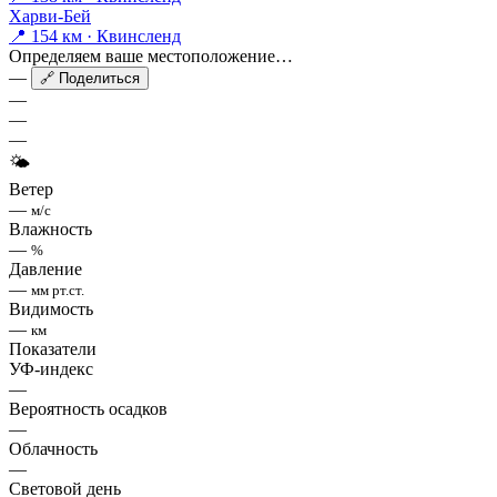
Харви-Бей
📍 154 км · Квинсленд
Определяем ваше местоположение…
—
🔗 Поделиться
—
—
—
🌤
Ветер
—
м/с
Влажность
—
%
Давление
—
мм рт.ст.
Видимость
—
км
Показатели
УФ-индекс
—
Вероятность осадков
—
Облачность
—
Световой день