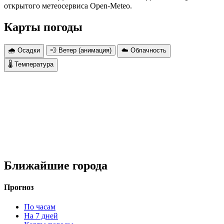
открытого метеосервиса Open-Meteo.
Карты погоды
🌧 Осадки
💨 Ветер (анимация)
☁️ Облачность
🌡 Температура
Ближайшие города
Прогноз
По часам
На 7 дней