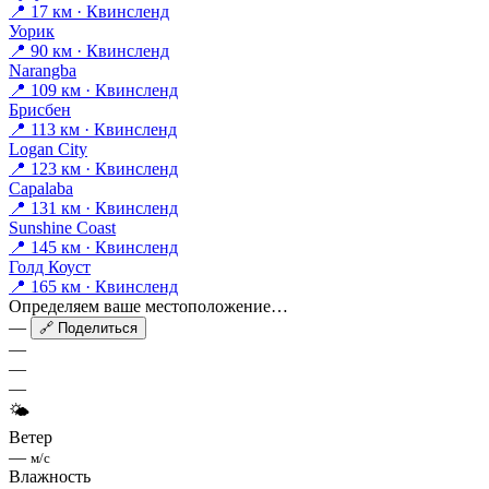
📍 17 км · Квинсленд
Уорик
📍 90 км · Квинсленд
Narangba
📍 109 км · Квинсленд
Брисбен
📍 113 км · Квинсленд
Logan City
📍 123 км · Квинсленд
Capalaba
📍 131 км · Квинсленд
Sunshine Coast
📍 145 км · Квинсленд
Голд Коуст
📍 165 км · Квинсленд
Определяем ваше местоположение…
—
🔗 Поделиться
—
—
—
🌤
Ветер
—
м/с
Влажность