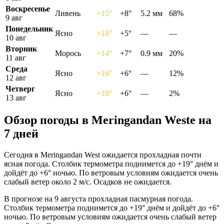
Воскресенье
Ливень
+15°
+8°
5.2 мм
68%
9 авг
Понедельник
Ясно
+18°
+5°
—
—
10 авг
Вторник
Морось
+14°
+7°
0.9 мм
20%
11 авг
Среда
Ясно
+16°
+6°
—
12%
12 авг
Четверг
Ясно
+18°
+6°
—
2%
13 авг
Обзор погоды в Meringandan Westе на
7 дней
Сегодня в Meringandan West ожидается прохладная почти
ясная погода. Столбик термометра поднимется до +19° днём и
дойдёт до +6° ночью. По ветровым условиям ожидается очень
слабый ветер около 2 м/с. Осадков не ожидается.
В прогнозе на 9 августа прохладная пасмурная погода.
Столбик термометра поднимется до +19° днём и дойдёт до +6°
ночью. По ветровым условиям ожидается очень слабый ветер