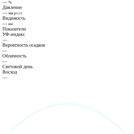
—
%
Давление
—
мм рт.ст.
Видимость
—
км
Показатели
УФ-индекс
—
Вероятность осадков
—
Облачность
—
Световой день
Восход
—