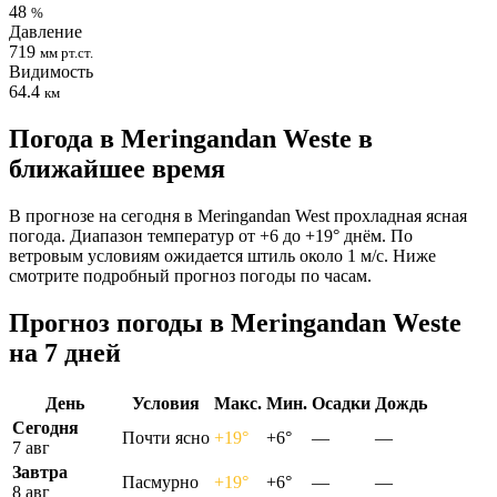
48
%
Давление
719
мм рт.ст.
Видимость
64.4
км
Погода в Meringandan Westе в
ближайшее время
В прогнозе на сегодня в Meringandan West прохладная ясная
погода. Диапазон температур от +6 до +19° днём. По
ветровым условиям ожидается штиль около 1 м/с. Ниже
смотрите подробный прогноз погоды по часам.
Прогноз погоды в Meringandan Westе
на 7 дней
День
Условия
Макс.
Мин.
Осадки
Дождь
Сегодня
Почти ясно
+19°
+6°
—
—
7 авг
Завтра
Пасмурно
+19°
+6°
—
—
8 авг