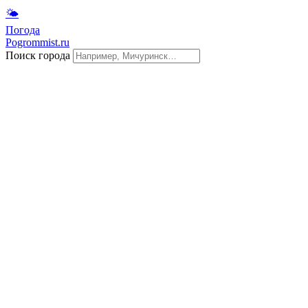
🌤
Погода
Pogrommist.ru
Поиск города