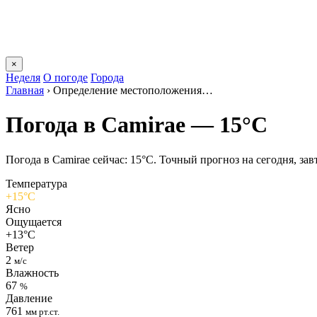
×
Неделя
О погоде
Города
Главная
›
Определение местоположения…
Погода в Camiraе — 15°C
Погода в Camiraе сейчас: 15°C. Точный прогноз на сегодня, завт
Температура
+15°C
Ясно
Ощущается
+13°C
Ветер
2
м/с
Влажность
67
%
Давление
761
мм рт.ст.