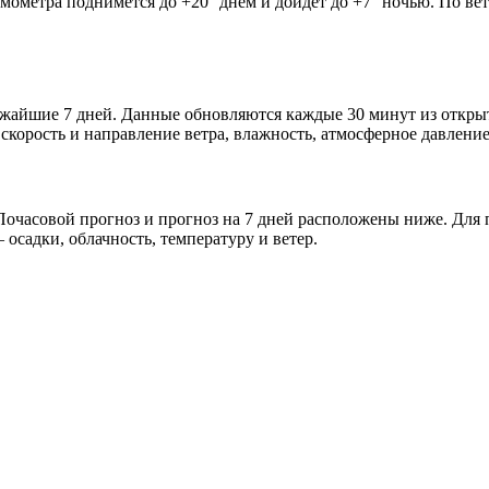
рмометра поднимется до +20° днём и дойдёт до +7° ночью. По ве
лижайшие 7 дней. Данные обновляются каждые 30 минут из откр
скорость и направление ветра, влажность, атмосферное давление
очасовой прогноз и прогноз на 7 дней расположены ниже. Для п
осадки, облачность, температуру и ветер.