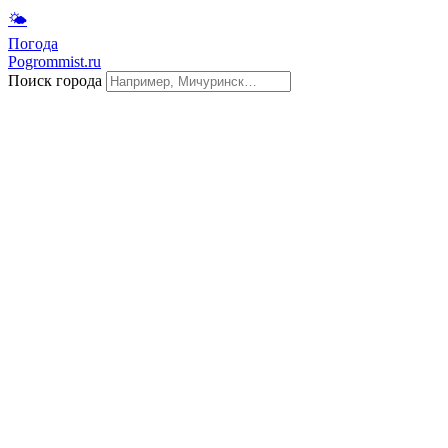
🌤
Погода
Pogrommist.ru
Поиск города