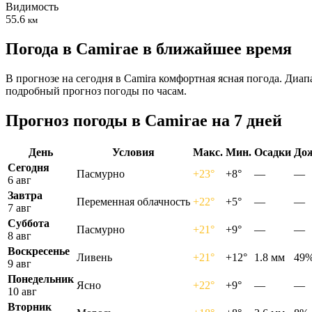
Видимость
55.6
км
Погода в Camiraе в ближайшее время
В прогнозе на сегодня в Camira комфортная ясная погода. Диап
подробный прогноз погоды по часам.
Прогноз погоды в Camiraе на 7 дней
День
Условия
Макс.
Мин.
Осадки
До
Сегодня
Пасмурно
+23°
+8°
—
—
6 авг
Завтра
Переменная облачность
+22°
+5°
—
—
7 авг
Суббота
Пасмурно
+21°
+9°
—
—
8 авг
Воскресенье
Ливень
+21°
+12°
1.8 мм
49
9 авг
Понедельник
Ясно
+22°
+9°
—
—
10 авг
Вторник