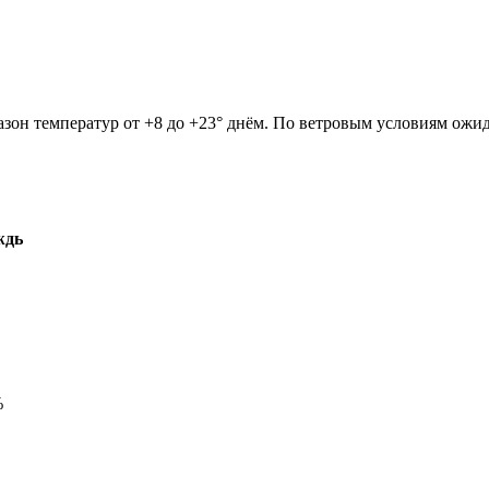
азон температур от +8 до +23° днём. По ветровым условиям ожид
ждь
%