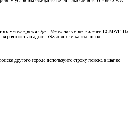
тровым условиям ожидается очень слабый ветер около 2 м/с.
ытого метеосервиса Open-Meteo на основе моделей ECMWF. На
, вероятность осадков, УФ-индекс и карты погоды.
оиска другого города используйте строку поиска в шапке