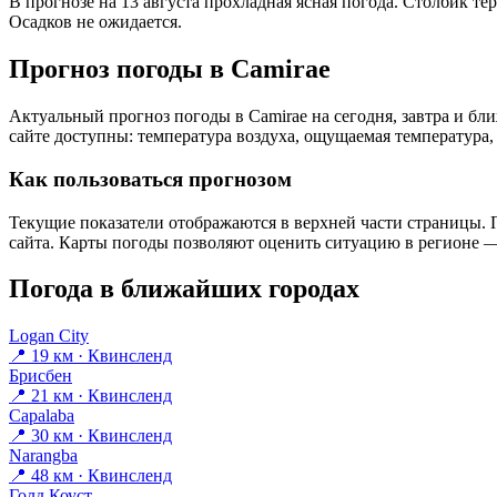
В прогнозе на 13 августа прохладная ясная погода. Столбик те
Осадков не ожидается.
Прогноз погоды в Camiraе
Актуальный прогноз погоды в Camiraе на сегодня, завтра и б
сайте доступны: температура воздуха, ощущаемая температура, 
Как пользоваться прогнозом
Текущие показатели отображаются в верхней части страницы. П
сайта. Карты погоды позволяют оценить ситуацию в регионе — 
Погода в ближайших городах
Logan City
📍 19 км · Квинсленд
Брисбен
📍 21 км · Квинсленд
Capalaba
📍 30 км · Квинсленд
Narangba
📍 48 км · Квинсленд
Голд Коуст