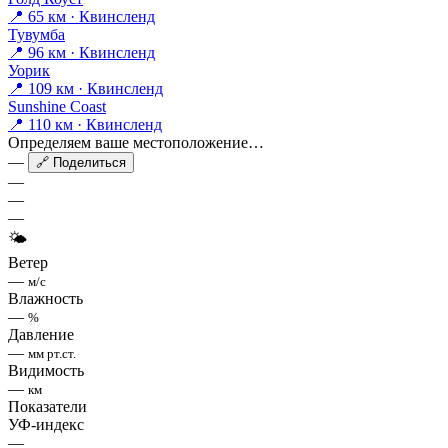
📍 65 км · Квинсленд
Тувумба
📍 96 км · Квинсленд
Уорик
📍 109 км · Квинсленд
Sunshine Coast
📍 110 км · Квинсленд
Определяем ваше местоположение…
—
🔗 Поделиться
—
—
—
🌤
Ветер
—
м/с
Влажность
—
%
Давление
—
мм рт.ст.
Видимость
—
км
Показатели
УФ-индекс
—