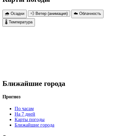
🌧 Осадки
💨 Ветер (анимация)
☁️ Облачность
🌡 Температура
Ближайшие города
Прогноз
По часам
На 7 дней
Карты погоды
Ближайшие города