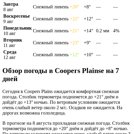
Завтра
Снежный ливень
+20°
+8°
—
—
8 авг
Воскресенье
Снежный ливень
+22°
+12°
—
—
9 авг
Понедельник
Снежный ливень
+21°
+14°
0.2 мм
4%
10 авг
Вторник
Снежный ливень
+23°
+9°
—
—
11 авг
Среда
Снежный ливень
+12°
+10°
—
—
12 авг
Обзор погоды в Coopers Plainsе на 7
дней
Сегодня в Coopers Plains ожидается комфортная снежная
погода. Столбик термометра поднимется до +21° днём и
дойдёт до +13° ночью. По ветровым условиям ожидается
очень слабый ветер около 2 м/с. Осадков не ожидается. На
дорогах возможна гололедица.
В прогнозе на 8 августа прохладная снежная погода. Столбик
термометра поднимется до +20° днём и дойдёт до +8° ночью.
По ветровым условиям ожидается очень слабый ветер около 3