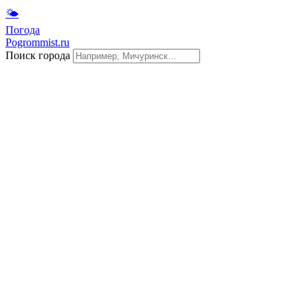
🌤
Погода
Pogrommist.ru
Поиск города