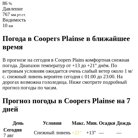
86
%
Давление
767
мм рт.ст.
Видимость
10
км
Погода в Coopers Plainsе в ближайшее
время
В прогнозе на сегодня в Coopers Plains комфортная снежная
погода. Диапазон температур от +13 до +21° днём. По
ветровым условиям ожидается очень слабый ветер около 1 м/
с. снежный ливень вероятен сегодня с 01:00 до 23:00. На
дорогах возможна гололедица. Ниже смотрите подробный
прогноз погоды по часам.
Прогноз погоды в Coopers Plainsе на 7
дней
День
Условия
Макс.
Мин.
Осадки
Дождь
Сегодня
Снежный ливень
+21°
+13°
—
—
7 авг