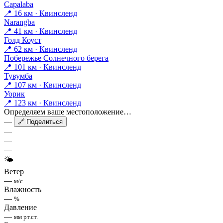
Capalaba
📍 16 км · Квинсленд
Narangba
📍 41 км · Квинсленд
Голд Коуст
📍 62 км · Квинсленд
Побережье Солнечного берега
📍 101 км · Квинсленд
Тувумба
📍 107 км · Квинсленд
Уорик
📍 123 км · Квинсленд
Определяем ваше местоположение…
—
🔗 Поделиться
—
—
—
🌤
Ветер
—
м/с
Влажность
—
%
Давление
—
мм рт.ст.