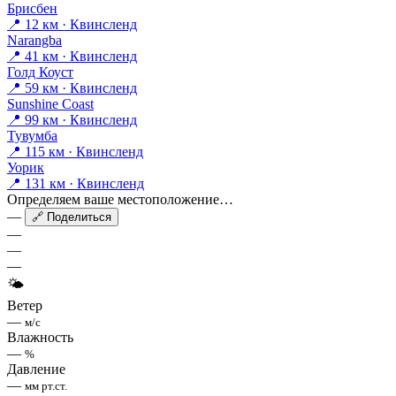
Брисбен
📍 12 км · Квинсленд
Narangba
📍 41 км · Квинсленд
Голд Коуст
📍 59 км · Квинсленд
Sunshine Coast
📍 99 км · Квинсленд
Тувумба
📍 115 км · Квинсленд
Уорик
📍 131 км · Квинсленд
Определяем ваше местоположение…
—
🔗 Поделиться
—
—
—
🌤
Ветер
—
м/с
Влажность
—
%
Давление
—
мм рт.ст.