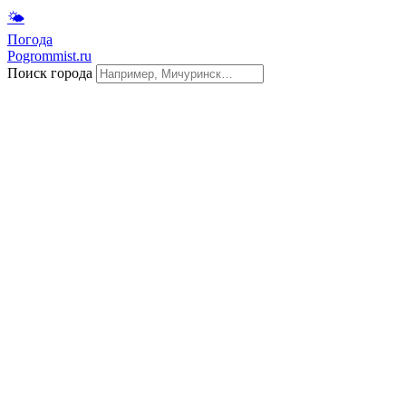
🌤
Погода
Pogrommist.ru
Поиск города