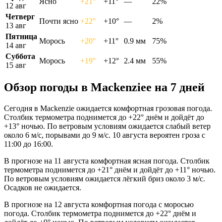
Ясно
+21°
+11°
—
22%
12 авг
Четверг
Почти ясно
+22°
+10°
—
2%
13 авг
Пятница
Морось
+20°
+11°
0.9 мм
75%
14 авг
Суббота
Морось
+19°
+12°
2.4 мм
55%
15 авг
Обзор погоды в Mackenzieе на 7 дней
Сегодня в Mackenzie ожидается комфортная грозовая погода.
Столбик термометра поднимется до +22° днём и дойдёт до
+13° ночью. По ветровым условиям ожидается слабый ветер
около 6 м/с, порывами до 9 м/с. 10 августа вероятен гроза с
11:00 до 16:00.
В прогнозе на 11 августа комфортная ясная погода. Столбик
термометра поднимется до +21° днём и дойдёт до +11° ночью.
По ветровым условиям ожидается лёгкий бриз около 3 м/с.
Осадков не ожидается.
В прогнозе на 12 августа комфортная погода с моросью
погода. Столбик термометра поднимется до +22° днём и