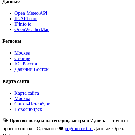
Данные
Open-Meteo API
IP-API.com
IPInfo.io
OpenWeatherMap
Регионы
Москва
Сибирь
Юг России
Дальний Восток
Карта сайта
Карта сайта
Москва
Санкт-Петербург
Новосибирск
🌤
Прогноз погоды на сегодня, завтра и 7 дней.
— точный
прогноз погоды
Сделано с ❤️
pogrommist.ru
Данные: Open-