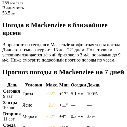
755
мм рт.ст.
Видимость
53.5
км
Погода в Mackenzieе в ближайшее
время
В прогнозе на сегодня в Mackenzie комфортная ясная погода.
Диапазон температур от +13 до +22° днём. По ветровым
условиям ожидается лёгкий бриз около 3 м/с, порывами до 9
м/с. Ниже смотрите подробный прогноз погоды по часам.
Прогноз погоды в Mackenzieе на 7 дней
День
Условия
Макс.
Мин.
Осадки
Дождь
Сегодня
Гроза
+22°
+13°
5.1 мм
100%
9 авг
Завтра
Ясно
+21°
+11°
—
—
10 авг
Вторник
Морось
+22°
+9°
0.2 мм
33%
11 авг
Среда