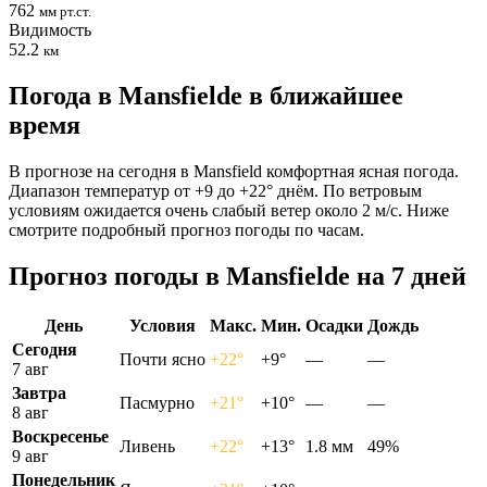
762
мм рт.ст.
Видимость
52.2
км
Погода в Mansfieldе в ближайшее
время
В прогнозе на сегодня в Mansfield комфортная ясная погода.
Диапазон температур от +9 до +22° днём. По ветровым
условиям ожидается очень слабый ветер около 2 м/с. Ниже
смотрите подробный прогноз погоды по часам.
Прогноз погоды в Mansfieldе на 7 дней
День
Условия
Макс.
Мин.
Осадки
Дождь
Сегодня
Почти ясно
+22°
+9°
—
—
7 авг
Завтра
Пасмурно
+21°
+10°
—
—
8 авг
Воскресенье
Ливень
+22°
+13°
1.8 мм
49%
9 авг
Понедельник