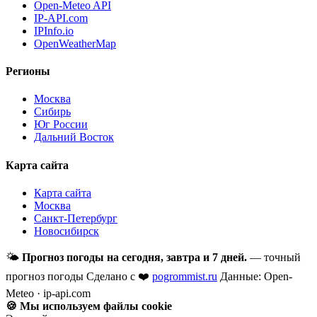
Open-Meteo API
IP-API.com
IPInfo.io
OpenWeatherMap
Регионы
Москва
Сибирь
Юг России
Дальний Восток
Карта сайта
Карта сайта
Москва
Санкт-Петербург
Новосибирск
🌤
Прогноз погоды на сегодня, завтра и 7 дней.
— точный
прогноз погоды
Сделано с ❤️
pogrommist.ru
Данные: Open-
Meteo · ip-api.com
🍪 Мы используем файлы cookie