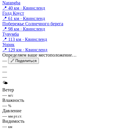
Narangba
📍 40 км · Квинсленд
Голд Коуст
📍 61 км · Квинсленд
Побережье Солнечного берега
📍 98 км · Квинсленд
Тувумба
📍 113 км · Квинсленд
Уорик
📍 129 км · Квинсленд
Определяем ваше местоположение…
—
🔗 Поделиться
—
—
—
🌤
Ветер
—
м/с
Влажность
—
%
Давление
—
мм рт.ст.
Видимость
—
км