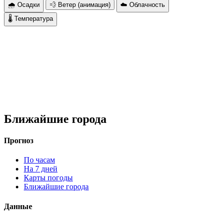
🌧 Осадки
💨 Ветер (анимация)
☁️ Облачность
🌡 Температура
Ближайшие города
Прогноз
По часам
На 7 дней
Карты погоды
Ближайшие города
Данные