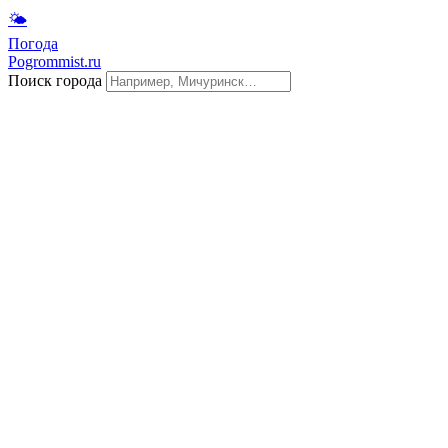
🌤
Погода
Pogrommist.ru
Поиск города