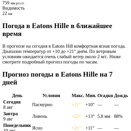
759
мм рт.ст.
Видимость
22
км
Погода в Eatons Hillе в ближайшее
время
В прогнозе на сегодня в Eatons Hill комфортная ясная погода.
Диапазон температур от +10 до +21° днём. По ветровым
условиям ожидается очень слабый ветер около 2 м/с. Ниже
смотрите подробный прогноз погоды по часам.
Прогноз погоды в Eatons Hillе на 7
дней
День
Условия
Макс.
Мин.
Осадки
Дождь
Сегодня
Пасмурно
+21°
+10°
—
—
8 авг
Завтра
Ливень
+22°
+13°
5.8 мм
88%
9 авг
Понедельник
Ясно
+21°
+11°
—
—
10 авг