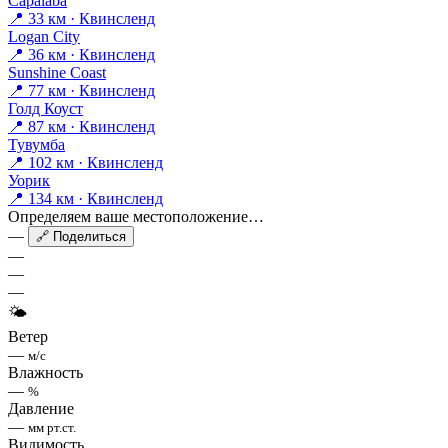
Capalaba
📍 33 км · Квинсленд
Logan City
📍 36 км · Квинсленд
Sunshine Coast
📍 77 км · Квинсленд
Голд Коуст
📍 87 км · Квинсленд
Тувумба
📍 102 км · Квинсленд
Уорик
📍 134 км · Квинсленд
Определяем ваше местоположение…
—
🔗 Поделиться
—
—
—
🌤
Ветер
—
м/с
Влажность
—
%
Давление
—
мм рт.ст.
Видимость