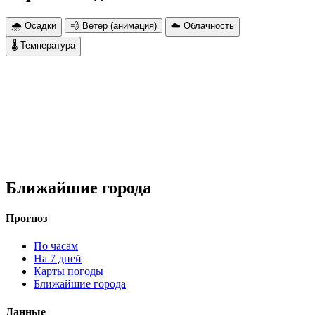
🌧 Осадки
💨 Ветер (анимация)
☁️ Облачность
🌡 Температура
Ближайшие города
Прогноз
По часам
На 7 дней
Карты погоды
Ближайшие города
Данные