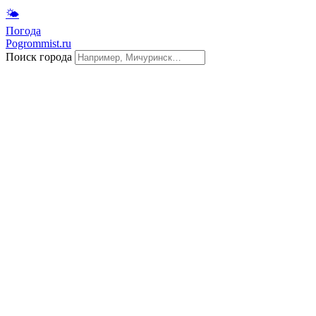
🌤
Погода
Pogrommist.ru
Поиск города