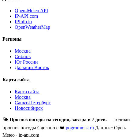
Open-Meteo API
IP-API.com
IPInfo.io
OpenWeatherMap
Регионы
Москва
Сибирь
Юг России
Дальний Восток
Карта сайта
Карта сайта
Москва
Санкт-Петербург
Новосибирск
🌤
Прогноз погоды на сегодня, завтра и 7 дней.
— точный
прогноз погоды
Сделано с ❤️
pogrommist.ru
Данные: Open-
Meteo · ip-api.com