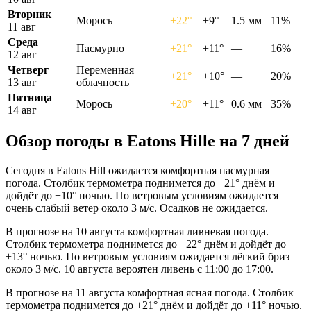
Вторник
Морось
+22°
+9°
1.5 мм
11%
11 авг
Среда
Пасмурно
+21°
+11°
—
16%
12 авг
Четверг
Переменная
+21°
+10°
—
20%
13 авг
облачность
Пятница
Морось
+20°
+11°
0.6 мм
35%
14 авг
Обзор погоды в Eatons Hillе на 7 дней
Сегодня в Eatons Hill ожидается комфортная пасмурная
погода. Столбик термометра поднимется до +21° днём и
дойдёт до +10° ночью. По ветровым условиям ожидается
очень слабый ветер около 3 м/с. Осадков не ожидается.
В прогнозе на 10 августа комфортная ливневая погода.
Столбик термометра поднимется до +22° днём и дойдёт до
+13° ночью. По ветровым условиям ожидается лёгкий бриз
около 3 м/с. 10 августа вероятен ливень с 11:00 до 17:00.
В прогнозе на 11 августа комфортная ясная погода. Столбик
термометра поднимется до +21° днём и дойдёт до +11° ночью.